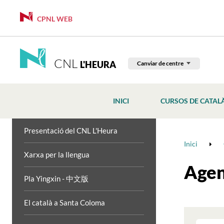
CPNL WEB
CNL
L'HEURA
Canviar de centre
INICI
CURSOS DE CATAL
Presentació del CNL L'Heura
Inici
Xarxa per la llengua
Age
Pla Yingxin - 中文版
El català a Santa Coloma