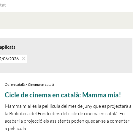
ATS
AT
 aplicats
12/06/2026
Oci en català > Cinema en català
Cicle de cinema en català: Mamma mia!
Mamma mia! és la pel·lícula del mes de juny que es projectarà a
la Biblioteca del Fondo dins del cicle de cinema en català. En
acabar la projecció els assistents poden quedar-se a comentar
a pel·lícula.