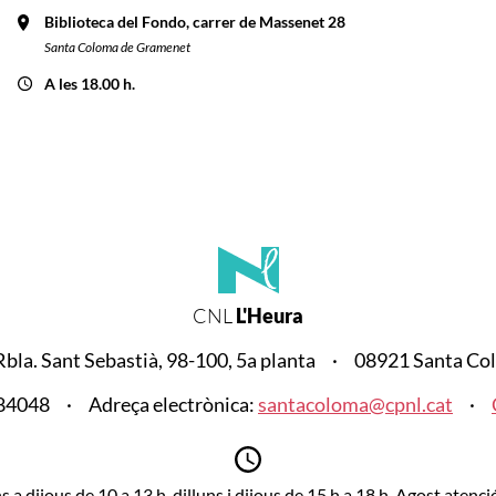
Biblioteca del Fondo, carrer de Massenet 28
Santa Coloma de Gramenet
A les 18.00 h.
CNL
L'Heura
Rbla. Sant Sebastià, 98-100, 5a planta
08921 Santa Co
684048
Adreça electrònica:
santacoloma@cpnl.cat
s a dijous de 10 a 13 h, dilluns i dijous de 15 h a 18 h. Agost atenci