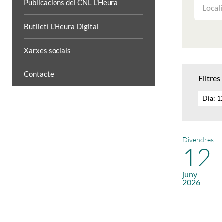
FILTRAR
Publicacions del CNL L'Heura
LES
ACTIVIT
Butlletí L'Heura Digital
PER
LOCALIT
Xarxes socials
Contacte
Filtres
Dia: 
Divendres
12
juny
2026