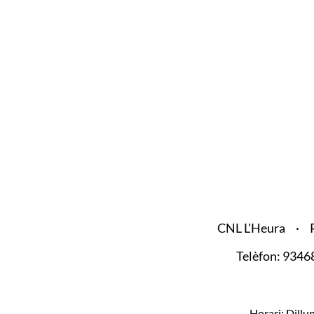
CNL L'Heura
Telèfon: 934
Horari: Dillun