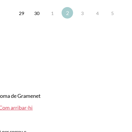
2
29
30
1
3
4
5
loma de Gramenet
Com arribar-hi
ó per correu e.