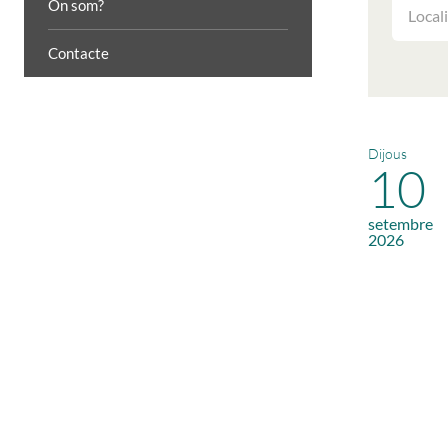
FILTRAR
On som?
LES
ACTIVIT
Contacte
PER
LOCALIT
Dijous
10
setembre
2026