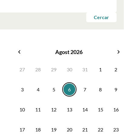
Cercar
Agost 2026
Juliol
Setem
2026
2026
27
28
29
30
31
1
2
3
4
5
6
7
8
9
10
11
12
13
14
15
16
17
18
19
20
21
22
23