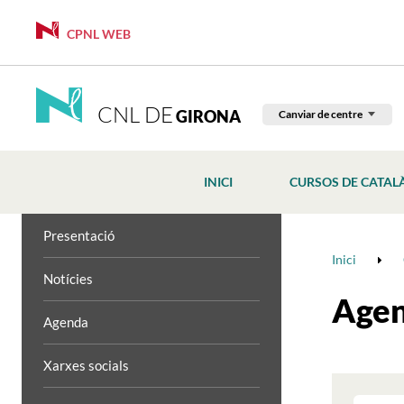
CPNL WEB
CNL DE
GIRONA
Canviar de centre
INICI
CURSOS DE CATAL
Presentació
Inici
Notícies
Age
Agenda
Xarxes socials