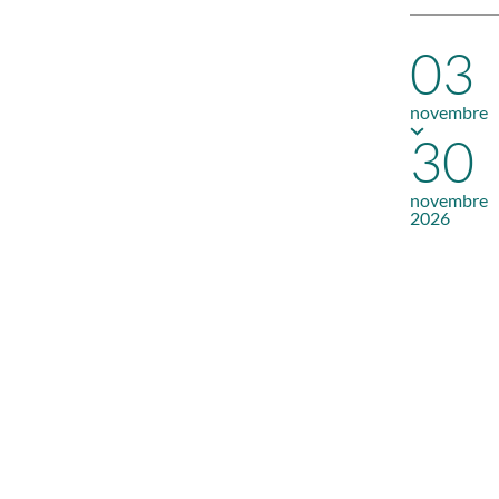
03
novembre
30
novembre
2026