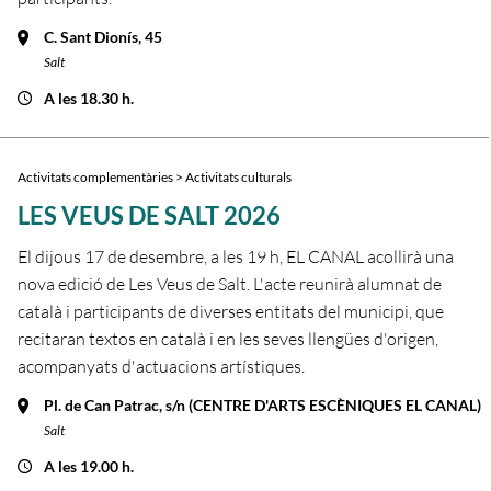
C. Sant Dionís, 45
Salt
A les 18.30 h.
Activitats complementàries > Activitats culturals
LES VEUS DE SALT 2026
El dijous 17 de desembre, a les 19 h, EL CANAL acollirà una
nova edició de Les Veus de Salt. L'acte reunirà alumnat de
català i participants de diverses entitats del municipi, que
recitaran textos en català i en les seves llengües d'origen,
acompanyats d'actuacions artístiques.
Pl. de Can Patrac, s/n (CENTRE D'ARTS ESCÈNIQUES EL CANAL)
Salt
A les 19.00 h.