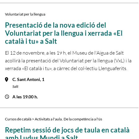
Voluntariat per la llengua
Presentació de la nova edició del
Voluntariat per la llengua i xerrada «El
català i tu» a Salt
El 12 de novembre, a les 19 h, el Museu de l'Aigua de Salt
acollirà la presentació del Voluntariat per la llengua (VxL) i la
xerrada «El català i tu», a càrrec del col·lectiu Llenguaferits.
C. Sant Antoni, 1
Salt
A les 19.00 h.
,
Cursos de català > Activitats a l'aula
De la competència a l'ús
Repetim sessió de jocs de taula en català
amb Ludus Mundi a Salt