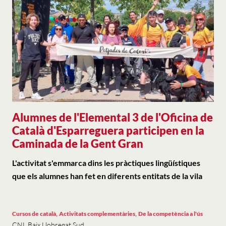
Alumnes de l'Elemental 3 de l'Oficina de
Català d'Esparreguera participen en la
Caminada de la Gent Gran
L'activitat s'emmarca dins les pràctiques lingüístiques
que els alumnes han fet en diferents entitats de la vila
,
,
Cursos de català
Activitats complementàries
De la competència a l'ús
CNL Baix Llobregat Sud