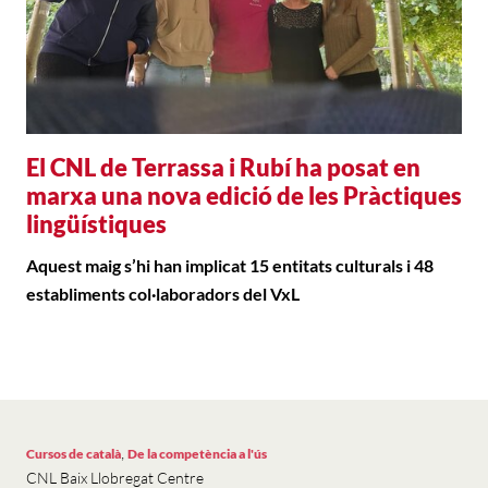
El CNL de Terrassa i Rubí ha posat en
marxa una nova edició de les Pràctiques
lingüístiques
Aquest maig s’hi han implicat 15 entitats culturals i 48
establiments col·laboradors del VxL
,
Cursos de català
De la competència a l'ús
CNL Baix Llobregat Centre