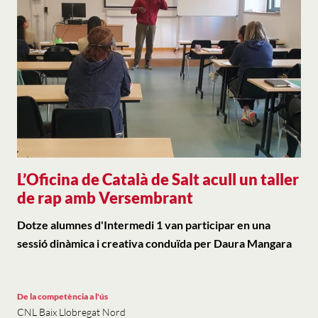
L’Oficina de Català de Salt acull un taller
de rap amb Versembrant
Dotze alumnes d'Intermedi 1 van participar en una
sessió dinàmica i creativa conduïda per Daura Mangara
De la competència a l'ús
CNL Baix Llobregat Nord