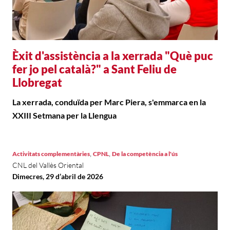
Èxit d'assistència a la xerrada "Què puc
fer jo pel català?" a Sant Feliu de
Llobregat
La xerrada, conduïda per Marc Piera, s'emmarca en la
XXIII Setmana per la Llengua
,
,
Activitats complementàries
CPNL
De la competència a l'ús
CNL del Vallès Oriental
Dimecres, 29 d’abril de 2026