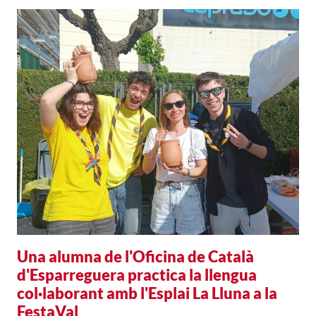
Una alumna de l'Oficina de Català
d'Esparreguera practica la llengua
col·laborant amb l'Esplai La Lluna a la
FestaVal