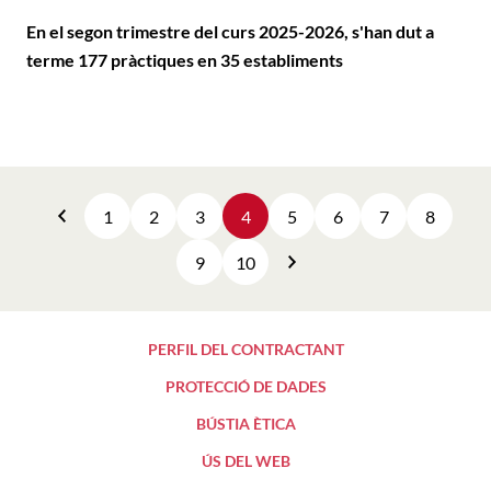
En el segon trimestre del curs 2025-2026, s'han dut a
terme 177 pràctiques en 35 establiments
1
2
3
4
5
6
7
8
Anterior
9
10
Següent
PERFIL DEL CONTRACTANT
PROTECCIÓ DE DADES
BÚSTIA ÈTICA
ÚS DEL WEB