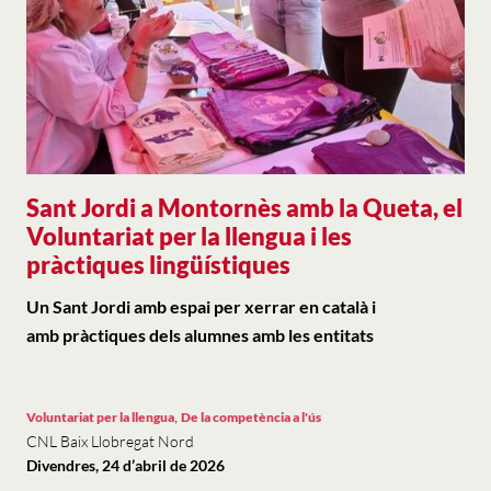
Sant Jordi a Montornès amb la Queta, el
Voluntariat per la llengua i les
pràctiques lingüístiques
Un Sant Jordi amb espai per xerrar en català i
amb pràctiques dels alumnes amb les entitats
,
Voluntariat per la llengua
De la competència a l'ús
CNL Baix Llobregat Nord
Divendres, 24 d’abril de 2026