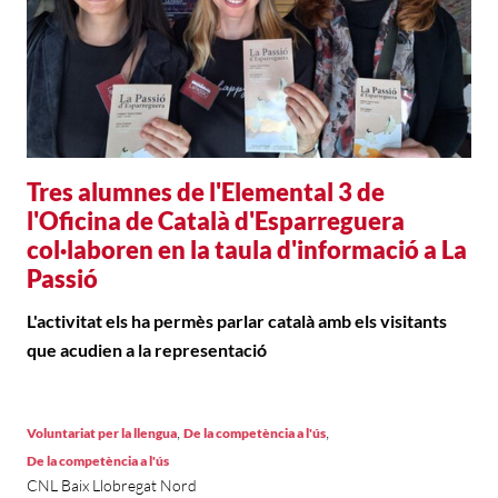
Tres alumnes de l'Elemental 3 de
l'Oficina de Català d'Esparreguera
col·laboren en la taula d'informació a La
Passió
L'activitat els ha permès parlar català amb els visitants
que acudien a la representació
,
,
Voluntariat per la llengua
De la competència a l'ús
De la competència a l'ús
CNL Baix Llobregat Nord