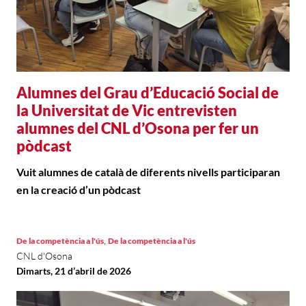
Alumnes del Grau d’Educació Social de
la Universitat de Vic entrevisten
alumnes del CNL d’Osona per fer un
pòdcast
Vuit alumnes de català de diferents nivells participaran
en la creació d’un pòdcast
,
De la competència a l'ús
De la competència a l'ús
CNL d'Osona
Dimarts, 21 d’abril de 2026