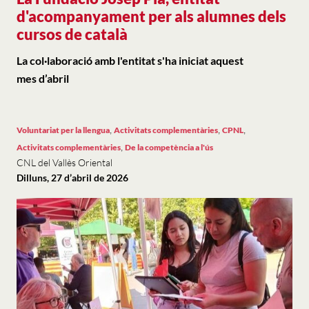
d'acompanyament per als alumnes dels
cursos de català
La col·laboració amb l'entitat s'ha iniciat aquest
mes d’abril
,
,
,
Voluntariat per la llengua
Activitats complementàries
CPNL
,
Activitats complementàries
De la competència a l'ús
CNL del Vallès Oriental
Dilluns, 27 d’abril de 2026