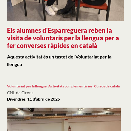
Els alumnes d'Esparreguera reben la
visita de voluntaris per la llengua per a
fer converses ràpides en català
Aquesta activitat és un tastet del Voluntariat per la
llengua
,
,
Voluntariat per la llengua
Activitats complementàries
Cursos de català
CNL de Girona
Divendres, 11 d’abril de 2025