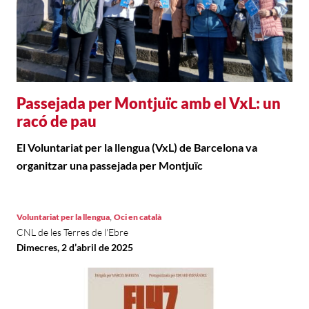
Passejada per Montjuïc amb el VxL: un
racó de pau
El Voluntariat per la llengua (VxL) de Barcelona va
organitzar una passejada per Montjuïc
,
Voluntariat per la llengua
Oci en català
CNL de les Terres de l'Ebre
Dimecres, 2 d’abril de 2025