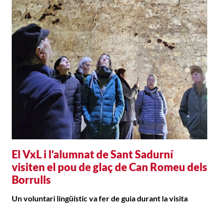
El VxL i l’alumnat de Sant Sadurní
visiten el pou de glaç de Can Romeu dels
Borrulls
Un voluntari lingüístic va fer de guia durant la visita