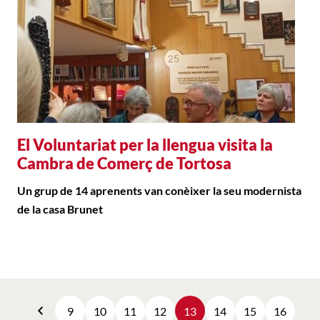
El Voluntariat per la llengua visita la
Cambra de Comerç de Tortosa
Un grup de 14 aprenents van conèixer la seu modernista
de la casa Brunet
9
10
11
12
13
14
15
16
Anterior