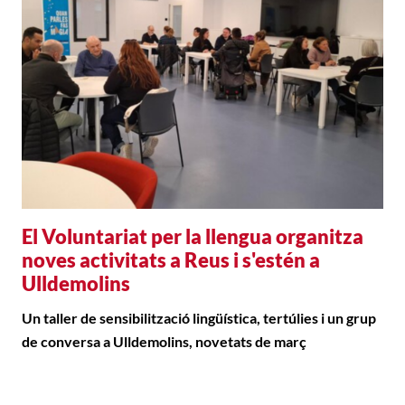
El Voluntariat per la llengua organitza
noves activitats a Reus i s'estén a
Ulldemolins
Un taller de sensibilització lingüística, tertúlies i un grup
de conversa a Ulldemolins, novetats de març