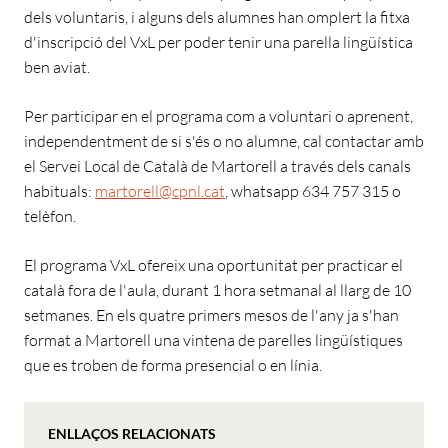
dels voluntaris, i alguns dels alumnes han omplert la fitxa
d'inscripció del VxL per poder tenir una parella lingüística
ben aviat.
Per participar en el programa com a voluntari o aprenent,
independentment de si s'és o no alumne, cal contactar amb
el Servei Local de Català de Martorell a través dels canals
habituals:
martorell@cpnl.cat
, whatsapp 634 757 315 o
telèfon.
El programa VxL ofereix una oportunitat per practicar el
català fora de l'aula, durant 1 hora setmanal al llarg de 10
setmanes. En els quatre primers mesos de l'any ja s'han
format a Martorell una vintena de parelles lingüístiques
que es troben de forma presencial o en línia.
ENLLAÇOS RELACIONATS