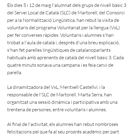
Els dies 5 i 12 de maig l'alumnat dels grups de nivell bàsic 3
del Servei Local de Català (SLC) de Martorell, del Consorci
per a la Normalització Lingüística, han rebut la visita de
voluntaris del programa Voluntariat per la llengua (VxL)
per fer converses ràpides. Voluntaris i alumnes s'han
trobat a l'aula de català i, després d'una breu explicació,
s'han fet parelles lingüístiques de catalanoparlants
habituals amb aprenents de català del nivell bàsic 3. Cada
quatre minuts sonava una campana i es feia canvi de
parella.
La dinamitzadora del VxL, Meritxell Castellví, i la
responsable de l'SLC de Martorell, Marta Serra, han
organitzat una sessió dinàmica i participativa amb una
trentena de persones, entre voluntaris i alumnes.
Al final de l'activitat, els alumnes han rebut nombroses
felicitacions pel que fa al seu progrés acadèmic per part