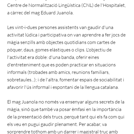
Centre de Normalització Lingüística (CNL) de l'Hospitalet,
a càrrec del mag Eduard Juanola.
Les vint-i-dues persones assistents van gaudir d'una
activitat lúdica i participativa on van aprendre a fer jocs de
màgia senzills amb objectes quotidians com cartes de
pòquer, daus, gomes elàstiques o clips. L'objectiu de
l'activitat era doble: d'una banda, oferir eines
d'entreteniment que es poden practicar en situacions
informals (trobades amb amics, reunions familiars,
sobretaules...); i de l'altra, fomentar espais de sociabilitat i
afavorir l'ús informal i espontani de la llengua catalana.
El mag Juanola no només va ensenyar alguns secrets de la
màgia, sinó que també va posar èmfasi en la importància
de la presentació dels trucs, perquè tant qui els fa com qui
els veu en pugui gaudir plenament. Per acabar, va
sorprendre tothom amb un darrer i magistral truc amb