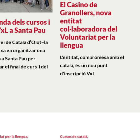
El Casino de
Granollers, nova
entitat
nda dels cursos i
col·laboradora del
VxL a Santa Pau
Voluntariat per la
vei de Català d’Olot–la
llengua
xa va organitzar una
L'entitat, compromesa amb el
a a Santa Pau per
català, és un nou punt
r el final de curs i del
d'inscripció VxL
,
,
at per la llengua
Cursos de català