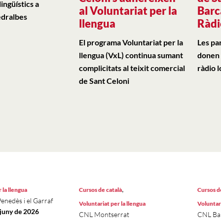
ingüístics a
al Voluntariat per la
Barc
Pedralbes
llengua
Ràdi
El programa Voluntariat per la
Les par
llengua (VxL) continua sumant
donen e
complicitats al teixit comercial
ràdio l
de Sant Celoni
,
 la llengua
Cursos de català
Cursos d
Penedès i el Garraf
Voluntariat per la llengua
Voluntari
 juny de 2026
CNL Montserrat
CNL Bai