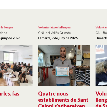
 la llengua
Voluntariat per la llengua
Voluntari
elona
CNL del Vallès Oriental
CNL Bai
e juny de 2026
Dimarts, 9 de juny de 2026
Dimarts
rles, fas
Quatre nous
Volu
establiments de Sant
llen
Celoni s'adhereixen
de S