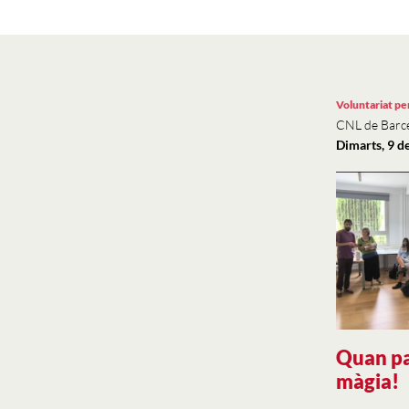
Voluntariat per
CNL de Barc
Dimarts, 9 d
Quan pa
màgia!