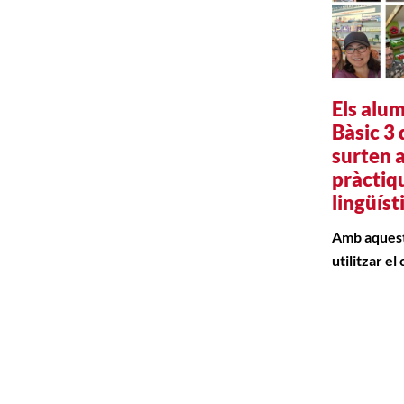
Els alum
Bàsic 3
surten a
pràctiq
lingüíst
Amb aquest
utilitzar el