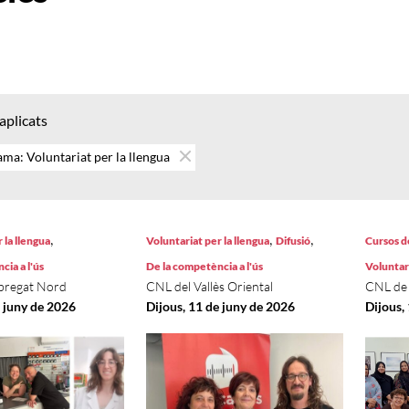
 aplicats
ma: Voluntariat per la llengua
,
,
,
 la llengua
Voluntariat per la llengua
Difusió
Cursos d
ia a l'ús
De la competència a l'ús
Voluntari
bregat Nord
CNL del Vallès Oriental
CNL de l
e juny de 2026
Dijous, 11 de juny de 2026
Dijous,