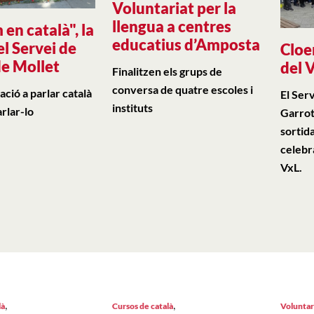
Voluntariat per la
llengua a centres
 en català", la
educatius d’Amposta
el Servei de
Cloe
de Mollet
del 
Finalitzen els grups de
conversa de quatre escoles i
ació a parlar català
El Ser
instituts
arlar-lo
Garrot
sortid
celebra
VxL.
,
,
là
Cursos de català
Voluntari