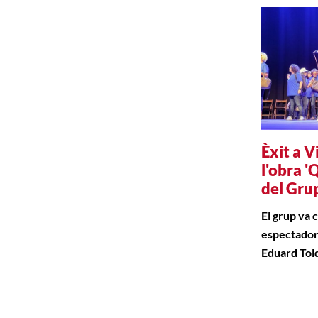
Èxit a V
l'obra 'Q
del Gru
El grup va 
espectadors
Eduard Tol