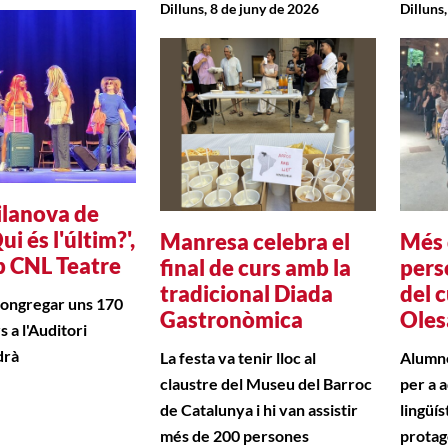
Dilluns, 8 de juny de 2026
Dilluns
ilanova de
ui és l'últim?',
Manresa celebra el
Més 
p CNL Teatre
final de curs amb la
pers
tradicional Diada
del 
congregar uns 170
Gastronòmica
Oles
 a l'Auditori
drà
La festa va tenir lloc al
Alumne
claustre del Museu del Barroc
per a a
de Catalunya i hi van assistir
lingüís
més de 200 persones
protag