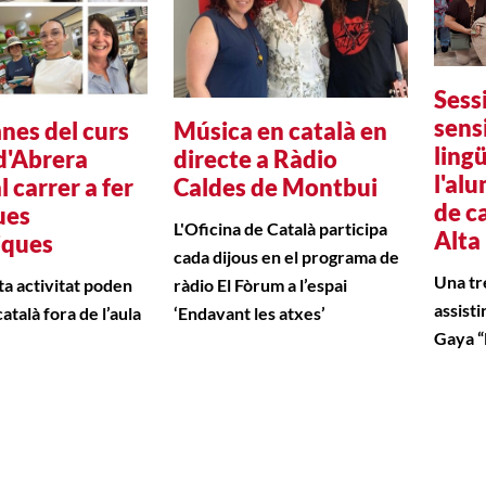
Sess
sensi
nes del curs
Música en català en
lingü
 d'Abrera
directe a Ràdio
l'al
l carrer a fer
Caldes de Montbui
de ca
ues
L'Oficina de Català participa
Alta
iques
cada dijous en el programa de
Una tr
a activitat poden
ràdio El Fòrum a l’espai
assisti
 català fora de l’aula
‘Endavant les atxes’
Gaya “