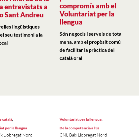
compromís amb el
a entrevistats a
Voluntariat per la
o Sant Andreu
llengua
elles lingüístiques
Són negocis i serveis de tota
l seu testimoni a la
mena, amb el propòsit comú
ocal
de facilitar la pràctica del
català oral
,
,
e català
Voluntariat per la llengua
at per la llengua
De la competència a l'ús
x Llobregat Nord
CNL Baix Llobregat Nord