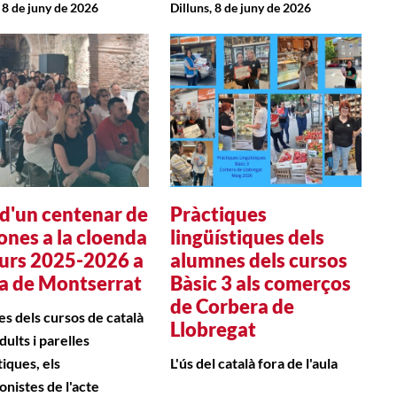
, 8 de juny de 2026
Dilluns, 8 de juny de 2026
d'un centenar de
Pràctiques
ones a la cloenda
lingüístiques dels
curs 2025-2026 a
alumnes dels cursos
a de Montserrat
Bàsic 3 als comerços
de Corbera de
s dels cursos de català
Llobregat
dults i parelles
tiques, els
L'ús del català fora de l'aula
onistes de l'acte