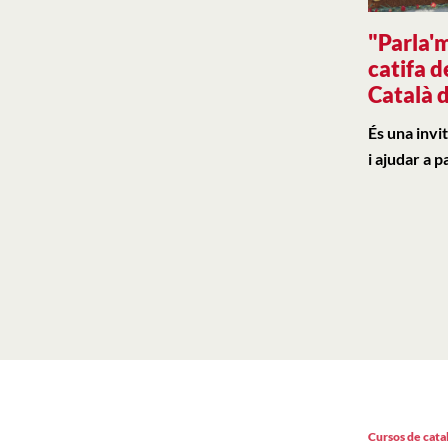
"Parla'm
catifa d
Català 
És una invit
i ajudar a p
Cursos de cata