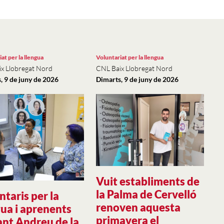
at per la llengua
Voluntariat per la llengua
x Llobregat Nord
CNL Baix Llobregat Nord
, 9 de juny de 2026
Dimarts, 9 de juny de 2026
Vuit establiments de
la Palma de Cervelló
ntaris per la
renoven aquesta
gua i aprenents
primavera el
ant Andreu de la