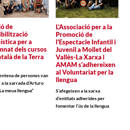
ió de
L'Associació per a la
bilització
Promoció de
ística per a
l'Espectacle Infantil i
umnat dels cursos
Juvenil a Mollet del
talà de la Terra
Vallès-La Xarxa i
AMAM s'adhereixen
al Voluntariat per la
entena de persones van
llengua
r a la xarrada d’Arturo
La meua llengua”
S’afegeixen a la xarxa
d’entitats adherides per
fomentar l’ús de la llengua