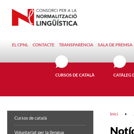
EL CPNL
CONTACTE
TRANSPARÈNCIA
SALA DE PREMSA
CURSOS DE CATALÀ
CATÀLEG 
Inici
Cursos de català
Notí
Voluntariat per la llengua