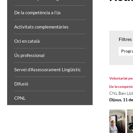
De la competència a l'ús
Activitats complementàries
Filtres
Oci en català
Progra
Ús professional
Servei d'Assessorament Lingüístic
Voluntariat per
Difusió
De la competènc
CNL Baix Llo
CPNL
Dijous, 11 d