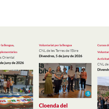
,
 la llengua
Voluntariat per la llengua
Cursos d
CNL de les Terres de l'Ebre
mplementàries
Voluntari
Divendres, 5 de juny de 2026
s Oriental
Activita
de juny de 2026
CNL de
Divendr
Cloenda del