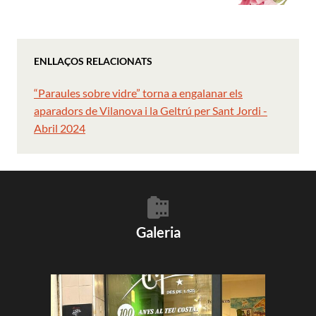
ENLLAÇOS RELACIONATS
“Paraules sobre vidre” torna a engalanar els
aparadors de Vilanova i la Geltrú per Sant Jordi -
Abril 2024
Galeria