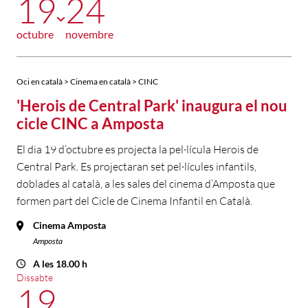
19
24
octubre
novembre
Oci en català > Cinema en català > CINC
'Herois de Central Park' inaugura el nou
cicle CINC a Amposta
El dia 19 d’octubre es projecta la pel·lícula Herois de
Central Park. Es projectaran set pel·lícules infantils,
doblades al català, a les sales del cinema d’Amposta que
formen part del Cicle de Cinema Infantil en Català.
Cinema Amposta
Amposta
A les 18.00 h
Dissabte
19