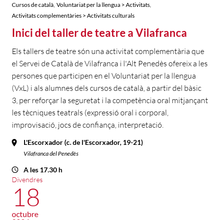
,
,
Cursos de català
Voluntariat per la llengua > Activitats
Activitats complementàries > Activitats culturals
Inici del taller de teatre a Vilafranca
Els tallers de teatre són una activitat complementària que
el Servei de Català de Vilafranca i l'Alt Penedès ofereix a les
persones que participen en el Voluntariat per la llengua
(VxL) i als alumnes dels cursos de català, a partir del bàsic
3, per reforçar la seguretat i la competència oral mitjançant
les tècniques teatrals (expressió oral i corporal,
improvisació, jocs de confiança, interpretació.
L'Escorxador (c. de l'Escorxador, 19-21)
Vilafranca del Penedès
A les 17.30 h
Divendres
18
octubre