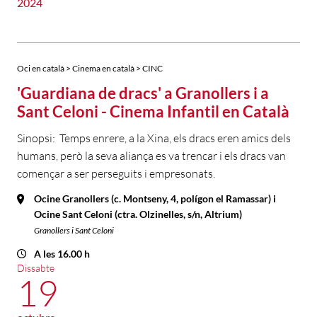
2024
Oci en català > Cinema en català > CINC
'Guardiana de dracs' a Granollers i a
Sant Celoni - Cinema Infantil en Català
Sinopsi: Temps enrere, a la Xina, els dracs eren amics dels
humans, però la seva aliança es va trencar i els dracs van
començar a ser perseguits i empresonats.
Ocine Granollers (c. Montseny, 4, polígon el Ramassar) i
Ocine Sant Celoni (ctra. Olzinelles, s/n, Altrium)
Granollers i Sant Celoni
A les 16.00 h
Dissabte
19