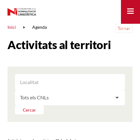
Me
Inici
Agenda
Tornar
Activitats al territori
FILTRAR
FILTRAR
LES
ELS
ACTIVITATS
FILTRAR
RESULTATS
PER
LES
LOCALITAT
ACTIVITATS
Cercar
PER
CNL