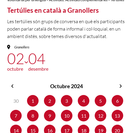
Tertúlies en català a Granollers
Les tertúlies són grups de conversa en què els participants
poden parlar català de forma informal i col·loquial, en un
ambient distès, sobre temes diversos d'actualitat.
Granollers
02
04
octubre
desembre
Octubre 2024
Setembre
Nov
2024
2024
30
1
2
3
4
5
6
7
8
9
10
11
12
13
14
15
16
17
18
19
20