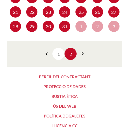
21
22
23
24
25
26
27
28
29
30
31
1
2
3
1
2
Anterior
Següent
PERFIL DEL CONTRACTANT
PROTECCIÓ DE DADES
BÚSTIA ÈTICA
ÚS DEL WEB
POLÍTICA DE GALETES
LLICÈNCIA CC