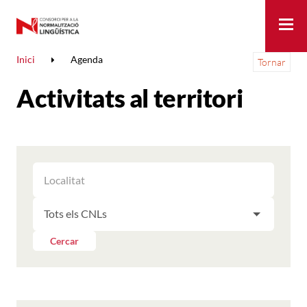
Me
Inici
Agenda
Tornar
Activitats al territori
FILTRAR
FILTRAR
LES
ELS
ACTIVITATS
FILTRAR
RESULTATS
PER
LES
LOCALITAT
ACTIVITATS
Cercar
PER
CNL