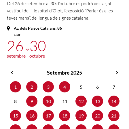
Del 26 de setembre al 30 d’octubre es podrà visitar, al
vestíbul de l’Hospital d’Olot, l’exposició “Parlar és a les
teves mans”, de llengua de signes catalana.
Av. dels Països Catalans, 86
Olot
26
30
setembre
octubre
Setembre 2025
Agost
Octu
2025
2025
1
2
3
4
5
6
7
8
9
10
11
12
13
14
15
16
17
18
19
20
21