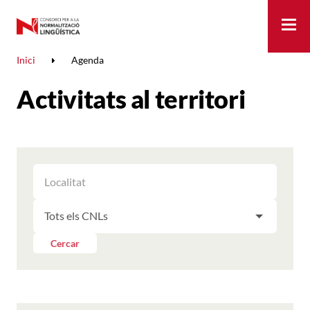
Me
Inici
Agenda
Activitats al territori
FILTRAR
FILTRAR
LES
ELS
ACTIVITATS
FILTRAR
RESULTATS
PER
LES
LOCALITAT
ACTIVITATS
Cercar
PER
CNL