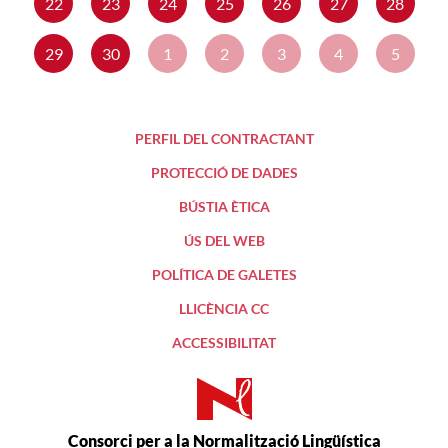
22
23
24
25
26
27
28
29
30
1
2
3
4
5
PERFIL DEL CONTRACTANT
PROTECCIÓ DE DADES
BÚSTIA ÈTICA
ÚS DEL WEB
POLÍTICA DE GALETES
LLICÈNCIA CC
ACCESSIBILITAT
Consorci per a la Normalització Lingüística