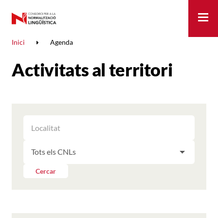
Me
Inici
Agenda
Activitats al territori
FILTRAR
FILTRAR
LES
ELS
ACTIVITATS
FILTRAR
RESULTATS
PER
LES
LOCALITAT
ACTIVITATS
Cercar
PER
CNL