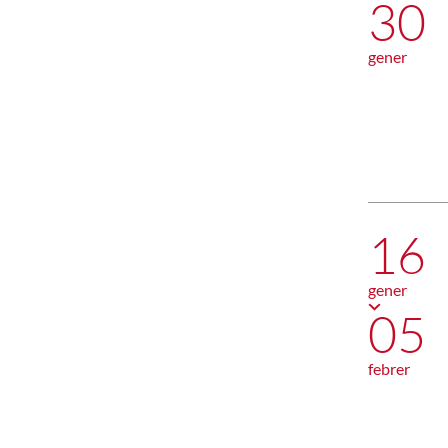
30
gener
16
gener
05
febrer