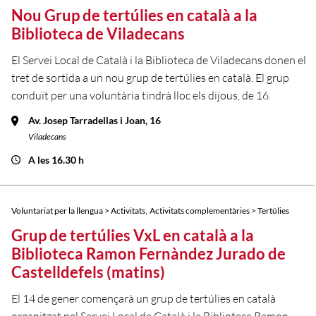
Nou Grup de tertúlies en català a la
Biblioteca de Viladecans
El Servei Local de Català i la Biblioteca de Viladecans donen el
tret de sortida a un nou grup de tertúlies en català. El grup
conduït per una voluntària tindrà lloc els dijous, de 16.
Av. Josep Tarradellas i Joan, 16
Viladecans
A les 16.30 h
,
Voluntariat per la llengua > Activitats
Activitats complementàries > Tertúlies
Grup de tertúlies VxL en català a la
Biblioteca Ramon Fernàndez Jurado de
Castelldefels (matins)
El 14 de gener començarà un grup de tertúlies en català