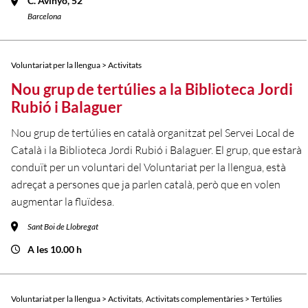
C. Avinyó, 52
Barcelona
Voluntariat per la llengua > Activitats
Nou grup de tertúlies a la Biblioteca Jordi
Rubió i Balaguer
Nou grup de tertúlies en català organitzat pel Servei Local de
Català i la Biblioteca Jordi Rubió i Balaguer. El grup, que estarà
conduït per un voluntari del Voluntariat per la llengua, està
adreçat a persones que ja parlen català, però que en volen
augmentar la fluïdesa.
Sant Boi de Llobregat
A les 10.00 h
,
Voluntariat per la llengua > Activitats
Activitats complementàries > Tertúlies