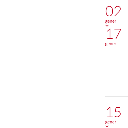
02
gener
17
gener
15
gener