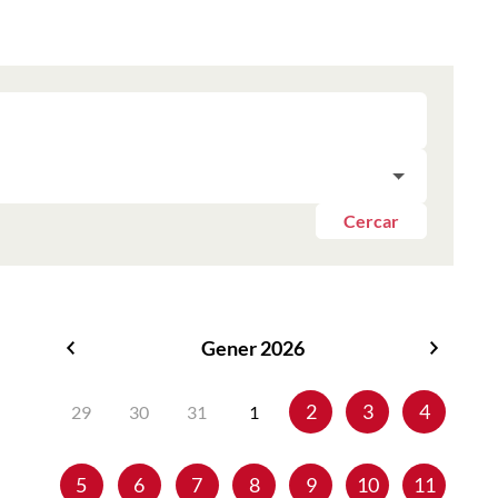
Cercar
Gener 2026
Desembre
Febrer
2025
2026
2
3
4
29
30
31
1
5
6
7
8
9
10
11