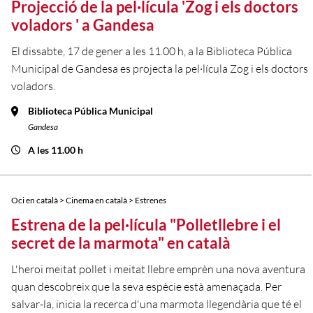
Projecció de la pel·lícula 'Zog i els doctors
voladors ' a Gandesa
El dissabte, 17 de gener a les 11.00 h, a la Biblioteca Pública
Municipal de Gandesa es projecta la pel·lícula Zog i els doctors
voladors.
Biblioteca Pública Municipal
Gandesa
A les 11.00 h
Oci en català > Cinema en català > Estrenes
Estrena de la pel·lícula "Polletllebre i el
secret de la marmota" en català
L'heroi meitat pollet i meitat llebre emprèn una nova aventura
quan descobreix que la seva espècie està amenaçada. Per
salvar-la, inicia la recerca d'una marmota llegendària que té el