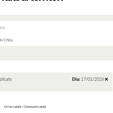
RAR
ATS
LTATS
AT
ATS
plicats
Dia:
17/01/2026
Oci en català > Cinema en català