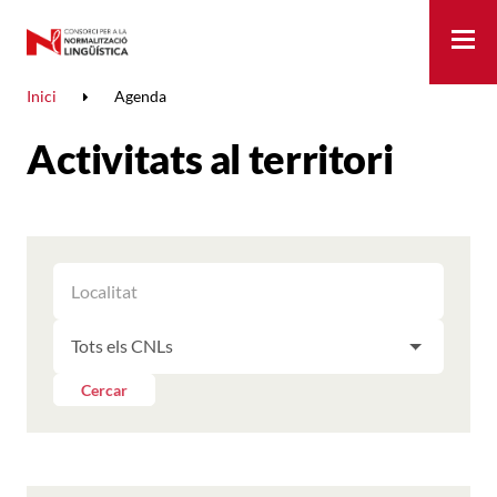
Me
Inici
Agenda
Activitats al territori
FILTRAR
FILTRAR
LES
ELS
ACTIVITATS
FILTRAR
RESULTATS
PER
LES
LOCALITAT
ACTIVITATS
Cercar
PER
CNL