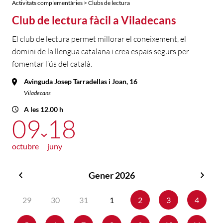
Activitats complementàries > Clubs de lectura
Club de lectura fàcil a Viladecans
El club de lectura permet millorar el coneixement, el
domini de la llengua catalana i crea espais segurs per
fomentar l’ús del català.
Avinguda Josep Tarradellas i Joan, 16
Viladecans
A les 12.00 h
09
18
octubre
juny
Gener 2026
Desembre
Febr
2025
2026
29
30
31
1
2
3
4