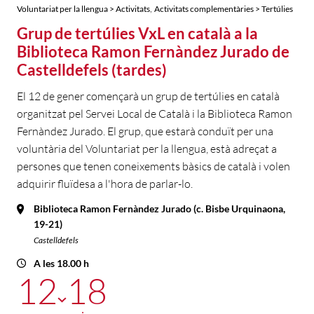
,
Voluntariat per la llengua > Activitats
Activitats complementàries > Tertúlies
Grup de tertúlies VxL en català a la
Biblioteca Ramon Fernàndez Jurado de
Castelldefels (tardes)
El 12 de gener començarà un grup de tertúlies en català
organitzat pel Servei Local de Català i la Biblioteca Ramon
Fernàndez Jurado. El grup, que estarà conduït per una
voluntària del Voluntariat per la llengua, està adreçat a
persones que tenen coneixements bàsics de català i volen
adquirir fluïdesa a l'hora de parlar-lo.
Biblioteca Ramon Fernàndez Jurado (c. Bisbe Urquinaona,
19-21)
Castelldefels
A les 18.00 h
12
18