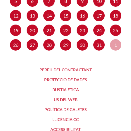
5
6
7
8
9
10
11
12
13
14
15
16
17
18
19
20
21
22
23
24
25
26
27
28
29
30
31
1
PERFIL DEL CONTRACTANT
PROTECCIÓ DE DADES
BÚSTIA ÈTICA
ÚS DEL WEB
POLÍTICA DE GALETES
LLICÈNCIA CC
ACCESSIBILITAT