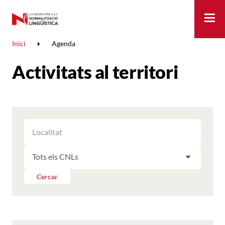
Me
Inici
Agenda
Activitats al territori
FILTRAR
FILTRAR
LES
ELS
ACTIVITATS
FILTRAR
RESULTATS
PER
LES
LOCALITAT
ACTIVITATS
Cercar
PER
CNL