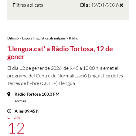
Dia:
12/01/2026
Filtres aplicats
Difusió > Espais lingüístics als mitjans > Ràdio
'Llengua.cat' a Ràdio Tortosa, 12 de
gener
El dia 12 de gener de 2026, de 9.45 a 10.00 h, s'emet el
programa del Centre de Normalització Lingüística de les
Terres de l'Ebre (CNLTE) Llengua.
Ràdio Tortosa 103.3 FM
Tortosa
A les 09.45 h
Dilluns
12