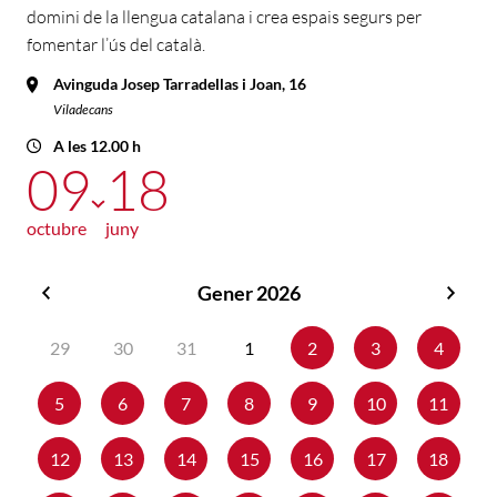
domini de la llengua catalana i crea espais segurs per
fomentar l’ús del català.
Avinguda Josep Tarradellas i Joan, 16
Viladecans
A les 12.00 h
09
18
octubre
juny
Gener 2026
Desembre
Febr
2025
2026
29
30
31
1
2
3
4
5
6
7
8
9
10
11
12
13
14
15
16
17
18