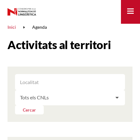
Me
Inici
Agenda
Activitats al territori
FILTRAR
FILTRAR
LES
ELS
ACTIVITATS
FILTRAR
RESULTATS
PER
LES
LOCALITAT
ACTIVITATS
Cercar
PER
CNL