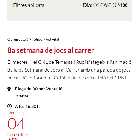
Dia:
04/09/2024
Filtres aplicats
Oci en català > Totjoc > Activitat
8a setmana de jocs al carrer
Dimecres 4, el CNL de Terrassa i Rubí s'afegeix a l'animació
de la 8a Setmana de Jocs al Carrer amb una parada de jocs
en català i difonent el Catàleg de jocs en català del CPNL.
Plaça del Vapor Ventalló
Terrassa
A les 16.30 h
Dimecres
04
setembre
2024