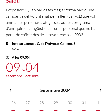
Salou
L'exposició "Quan parles fas màgia" forma part d'una
campanya del Voluntariat per la llengua (VxL) que vol
animar les persones a afegir-se a aquest programa
d'enriquiment lingüístic, cultural i personal que no ha
parat de créixer des de la seva creació, el 2003.
Institut Jaume I, C. de l'Advocat Gallego, 6
Salou
A les 09.00 h
09
04
setembre
octubre
Setembre 2024
Agost
Octu
2024
2024
26
27
28
29
30
31
1