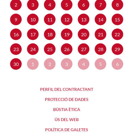
2
3
4
5
6
7
8
9
10
11
12
13
14
15
16
17
18
19
20
21
22
23
24
25
26
27
28
29
30
1
2
3
4
5
6
PERFIL DEL CONTRACTANT
PROTECCIÓ DE DADES
BÚSTIA ÈTICA
ÚS DEL WEB
POLÍTICA DE GALETES