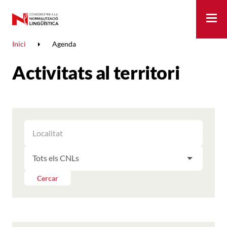
Me
Inici
Agenda
Activitats al territori
FILTRAR
FILTRAR
LES
ELS
ACTIVITATS
FILTRAR
RESULTATS
PER
LES
LOCALITAT
ACTIVITATS
Cercar
PER
CNL