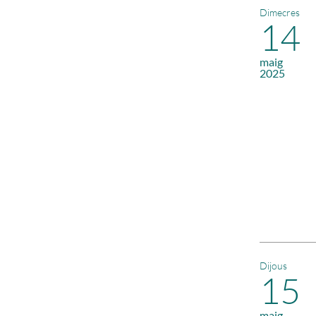
Dimecres
14
maig
2025
Dijous
15
maig