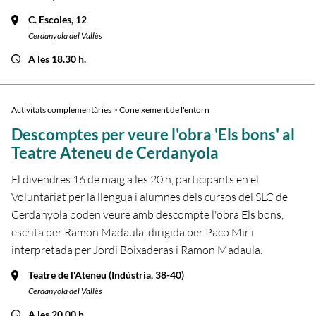
C. Escoles, 12
Cerdanyola del Vallès
A les 18.30 h.
Activitats complementàries > Coneixement de l'entorn
Descomptes per veure l'obra 'Els bons' al
Teatre Ateneu de Cerdanyola
El divendres 16 de maig a les 20 h, participants en el
Voluntariat per la llengua i alumnes dels cursos del SLC de
Cerdanyola poden veure amb descompte l'obra Els bons,
escrita per Ramon Madaula, dirigida per Paco Mir i
interpretada per Jordi Boixaderas i Ramon Madaula.
Teatre de l'Ateneu (Indústria, 38-40)
Cerdanyola del Vallès
A les 20.00 h.