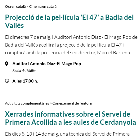
Oci en català > Cinema en català
Projecció de la pel·lícula 'El 47' a Badia del
Vallès
El dimecres 7 de maig, l'Auditori Antonio Díaz - El Mago Pop de
Badia del Vallès acollirà la projecció de la pel·lícula El 47 i
comptarà amb la presència del seu director, Marcel Barrena.
Auditori Antonio Díaz-El Mago Pop
Badia del Vallès
A les 17.00 h.
Activitats complementàries > Coneixement de l'entorn
Xerrades informatives sobre el Servei de
Primera Acollida a les aules de Cerdanyola
Els dies 8, 13 i 14 de maig, una tècnica del Servei de Primera