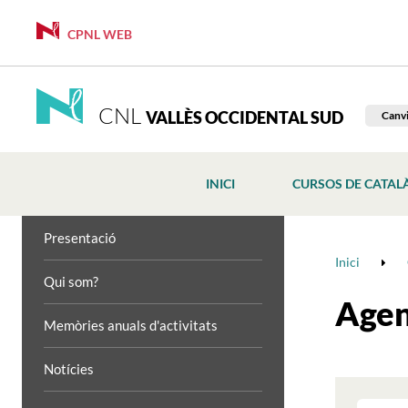
CPNL WEB
CNL
VALLÈS OCCIDENTAL SUD
Canvi
INICI
CURSOS DE CATAL
Presentació
Inici
Qui som?
Age
Memòries anuals d'activitats
Notícies