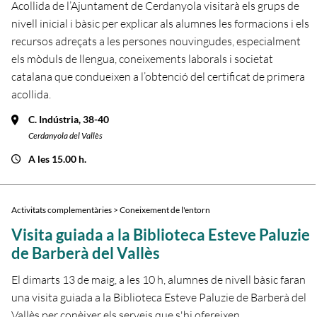
Acollida de l’Ajuntament de Cerdanyola visitarà els grups de
nivell inicial i bàsic per explicar als alumnes les formacions i els
recursos adreçats a les persones nouvingudes, especialment
els mòduls de llengua, coneixements laborals i societat
catalana que condueixen a l’obtenció del certificat de primera
acollida.
C. Indústria, 38-40
Cerdanyola del Vallès
A les 15.00 h.
Activitats complementàries > Coneixement de l'entorn
Visita guiada a la Biblioteca Esteve Paluzie
de Barberà del Vallès
El dimarts 13 de maig, a les 10 h, alumnes de nivell bàsic faran
una visita guiada a la Biblioteca Esteve Paluzie de Barberà del
Vallès per conèixer els serveis que s'hi ofereixen.