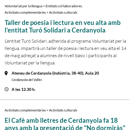
,
Voluntariat per la llengua > Entitats col·laboradores
Activitats complementàries > Activitats culturals
Taller de poesia i lectura en veu alta amb
l'entitat Turó Solidari a Cerdanyola
L’entitat Turó Solidari, adherida al programa Voluntariat per la
llengua, impartirà un taller de poesia i lectura en veu alta el 14
de maig adreçat a alumnes de nivell bàsic i participants al
Voluntariat per la llengua.
Ateneu de Cerdanyola (Indústria, 38-40), Aula 20
Cerdanyola del Vallès
A les 12.30 h.
Activitats complementàries > Activitats culturals
El Cafè amb lletres de Cerdanyola fa 18
anys amb la presentació de "No dormiràs"