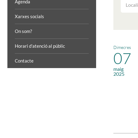
FILTRAR
Agenda
LES
ACTIVIT
Xarxes socials
PER
LOCALIT
On som?
Horari d'atenció al públic
Dimecres
07
Contacte
maig
2025