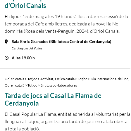
d'Oriol Canals
El dijous 15 de maig a les 19 h tindrà lloc la darrera sessió de la
temporada del Cafè amb lletres, dedicada a la novel·la No
dormiràs (Rosa dels Vents-Penguin, 2024), d’Oriol Canals.
Sala Enric Granados (Biblioteca Central de Cerdanyola)
Cerdanyola del Vallès
A les 19.00 h.
,
,
Oci en català > Totjoc > Activitat
Oci en català > Totjoc > Dia Internacional del Joc
Oci en català > Totjoc > Entitats col·laboradores
Tarda de jocs al Casal La Flama de
Cerdanyola
El Casal Popular La Flama, entitat adherida al Voluntariat per la
llengua i al Totjoc, organitza una tarda de jocs en català oberta
a tota la població.