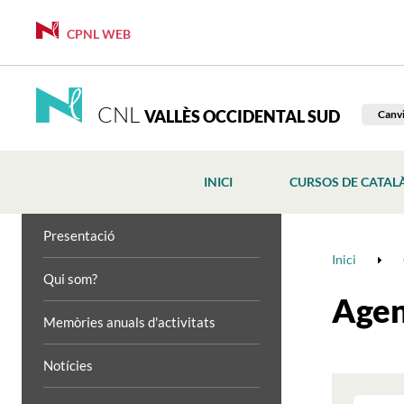
CPNL WEB
CNL
VALLÈS OCCIDENTAL SUD
Canvi
INICI
CURSOS DE CATAL
Presentació
Inici
Qui som?
Age
Memòries anuals d'activitats
Notícies