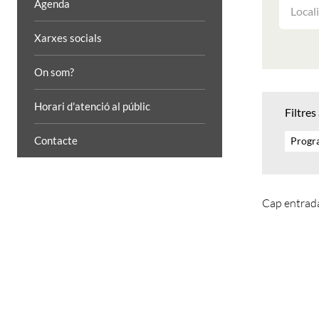
FILTRAR
Agenda
LES
ACTIVIT
Xarxes socials
PER
LOCALIT
On som?
Horari d'atenció al públic
Filtres
Contacte
Progra
Cap entrada