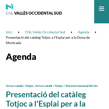
CNL
VALLÈS OCCIDENTAL SUD
Me
Inici
CNL Vallès Occidental Sud
Agenda
Presentació del catàleg Totjoc a l'Esplai per a la Dona de
Montcada
Agenda
,
Oci en català > Totjoc
Oci en català > Totjoc > Dia Internacional del Joc
Presentació del catàleg
Totjoc a l'Esplai per a la