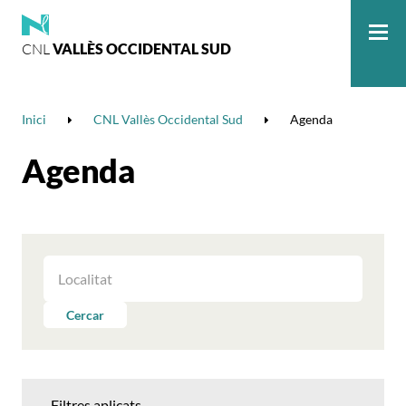
CNL
VALLÈS OCCIDENTAL SUD
Me
Inici
CNL Vallès Occidental Sud
Agenda
Agenda
FILTRAR
LES
ACTIVITATS
Cercar
PER
LOCALITAT
Filtres aplicats