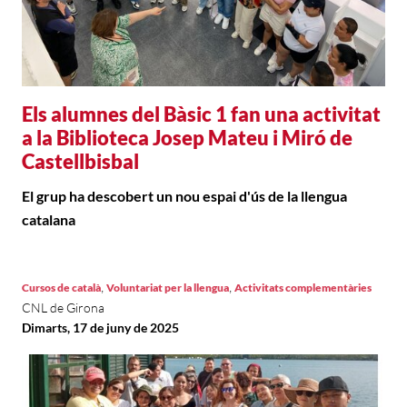
Els alumnes del Bàsic 1 fan una activitat
a la Biblioteca Josep Mateu i Miró de
Castellbisbal
El grup ha descobert un nou espai d'ús de la llengua
catalana
,
,
Cursos de català
Voluntariat per la llengua
Activitats complementàries
CNL de Girona
Dimarts, 17 de juny de 2025