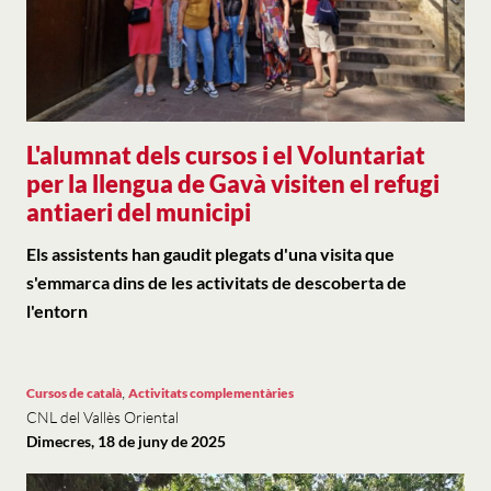
L'alumnat dels cursos i el Voluntariat
per la llengua de Gavà visiten el refugi
antiaeri del municipi
Els assistents han gaudit plegats d'una visita que
s'emmarca dins de les activitats de descoberta de
l'entorn
,
Cursos de català
Activitats complementàries
CNL del Vallès Oriental
Dimecres, 18 de juny de 2025