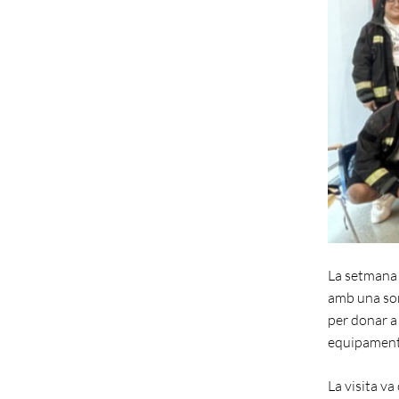
La setmana 
amb una sor
per donar a 
equipament 
La visita v