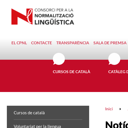
EL CPNL
CONTACTE
TRANSPARÈNCIA
SALA DE PREMSA
CURSOS DE CATALÀ
CATÀLEG 
Inici
Cursos de català
Notí
Voluntariat per la llengua