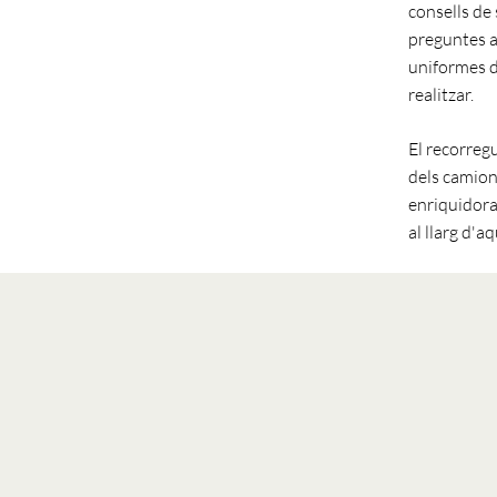
consells de 
preguntes a
uniformes d
realitzar.
El recorreg
dels camions
enriquidora
al llarg d'a