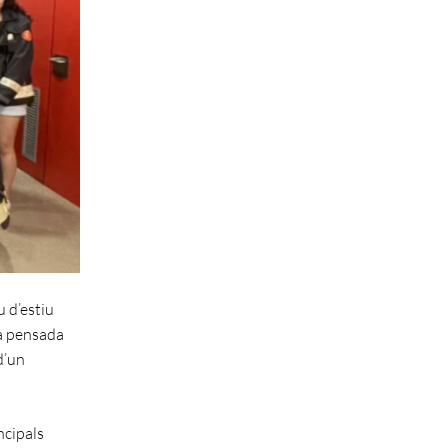
 d’estiu
tà pensada
d’un
ncipals