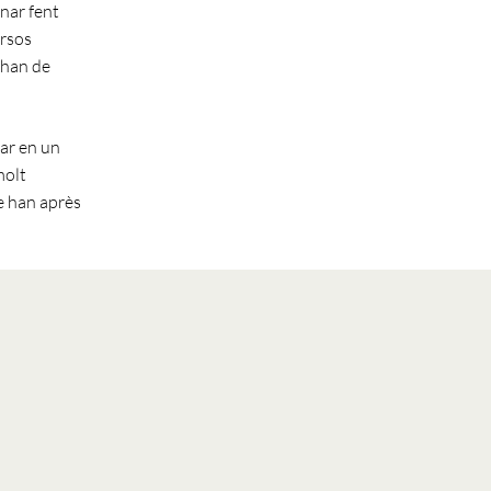
anar fent
ersos
 han de
jar en un
molt
ue han après