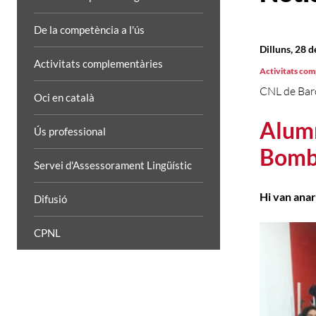
De la competència a l'ús
Dilluns, 28 d
Activitats complementàries
Activitats co
CNL de Bar
Oci en català
Alumn
Ús professional
Bombe
Servei d'Assessorament Lingüístic
Hi van anar
Difusió
CPNL