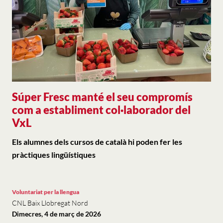
Súper Fresc manté el seu compromís
com a establiment col·laborador del
VxL
Els alumnes dels cursos de català hi poden fer les
pràctiques lingüístiques
Voluntariat per la llengua
CNL Baix Llobregat Nord
Dimecres, 4 de març de 2026