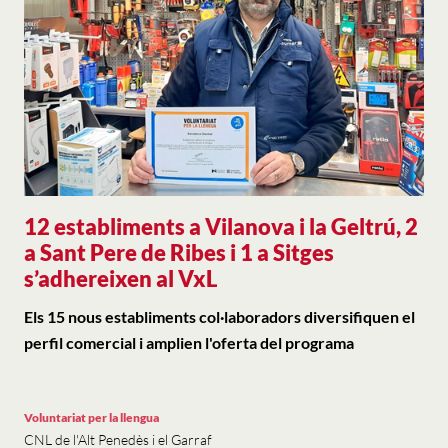
12 establiments a Vilanova i la Geltrú, 2
a Sant Pere de Ribes i 1 a Sitges
s’adhereixen al VxL
Els 15 nous establiments col·laboradors diversifiquen el
perfil comercial i amplien l'oferta del programa
Voluntariat per la llengua
CNL de l'Alt Penedès i el Garraf