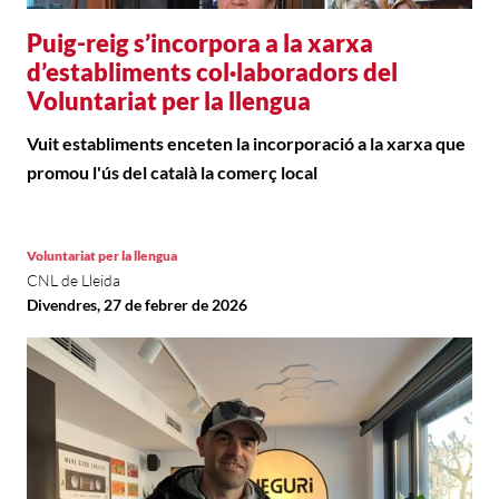
Puig-reig s’incorpora a la xarxa
d’establiments col·laboradors del
Voluntariat per la llengua
Vuit establiments enceten la incorporació a la xarxa que
promou l'ús del català la comerç local
Voluntariat per la llengua
CNL de Lleida
Divendres, 27 de febrer de 2026