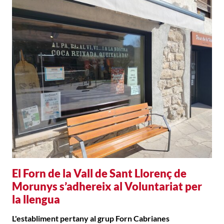
El Forn de la Vall de Sant Llorenç de
Morunys s’adhereix al Voluntariat per
la llengua
L'establiment pertany al grup Forn Cabrianes