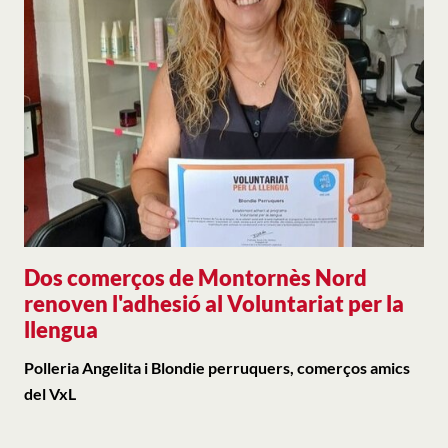
Dos comerços de Montornès Nord
renoven l'adhesió al Voluntariat per la
llengua
Polleria Angelita i Blondie perruquers, comerços amics
del VxL