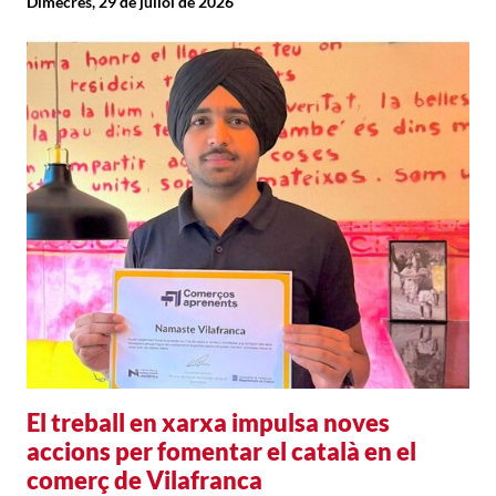
Dimecres, 29 de juliol de 2026
El treball en xarxa impulsa noves
accions per fomentar el català en el
comerç de Vilafranca