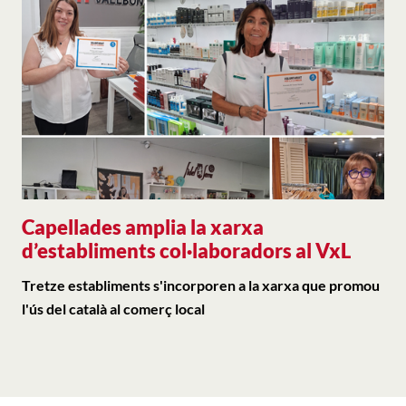
Capellades amplia la xarxa
d’establiments col·laboradors al VxL
Tretze establiments s'incorporen a la xarxa que promou
l'ús del català al comerç local