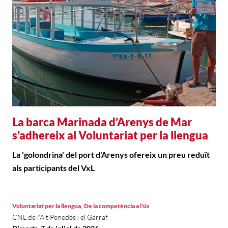
La barca Marinada d’Arenys de Mar
s’adhereix al Voluntariat per la llengua
La 'golondrina' del port d'Arenys ofereix un preu reduït
als participants del VxL
,
Voluntariat per la llengua
De la competència a l'ús
CNL de l'Alt Penedès i el Garraf