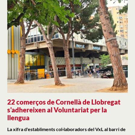
22 comerços de Cornellà de Llobregat
s'adhereixen al Voluntariat per la
llengua
La xifra d'establiments col·laboradors del VxL al barri de