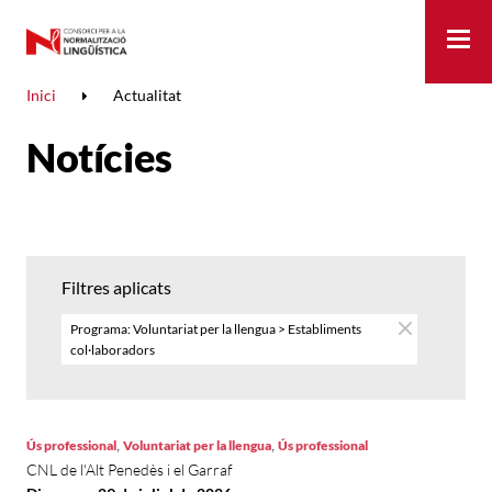
Me
Inici
Actualitat
Notícies
Filtres aplicats
Programa: Voluntariat per la llengua > Establiments
col·laboradors
,
,
Ús professional
Voluntariat per la llengua
Ús professional
CNL de l'Alt Penedès i el Garraf