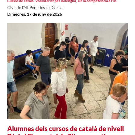
,
,
Cursos de català
Voluntariat per la llengua
De la competència a l'ús
CNL de l'Alt Penedès i el Garraf
Dimecres, 17 de juny de 2026
Alumnes dels cursos de català de nivell