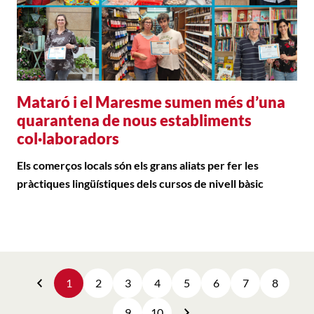
Mataró i el Maresme sumen més d’una
quarantena de nous establiments
col·laboradors
Els comerços locals són els grans aliats per fer les
pràctiques lingüístiques dels cursos de nivell bàsic
1
2
3
4
5
6
7
8
Anterior
9
10