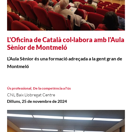
L'Oficina de Català col·labora amb l'Aula
Sènior de Montmeló
L’Aula Sènior és una formació adreçada a la gent gran de
Montmeló
,
Ús professional
De la competència a l'ús
CNL Baix Llobregat Centre
Dilluns, 25 de novembre de 2024