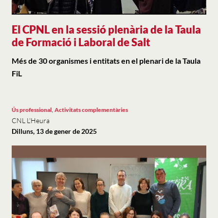
El CPNL en la sessió plenària de la Taula
de Formació i Laboral de Salt
Més de 30 organismes i entitats en el plenari de la Taula
FiL
,
Ús professional
Activitats complementàries
CNL L'Heura
Dilluns, 13 de gener de 2025