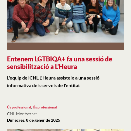
Entenem LGTBIQA+ fa una sessió de
sensibilització a L’Heura
L'equip del CNL L'Heura assisteix a una sessió
informativa dels serveis de l'entitat
,
Ús professional
Ús professional
CNL Montserrat
Dimecres, 8 de gener de 2025