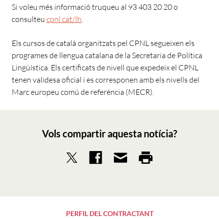
Si voleu més informació truqueu al 93 403 20 20 o
consulteu
cpnl.cat/lh
.
Els cursos de català organitzats pel CPNL segueixen els
programes de llengua catalana de la Secretaria de Política
Lingüística. Els certificats de nivell que expedeix el CPNL
tenen validesa oficial i es corresponen amb els nivells del
Marc europeu comú de referència (MECR).
Vols compartir aquesta notícia?
PERFIL DEL CONTRACTANT