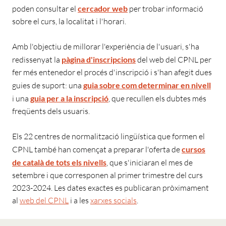
poden consultar el
cercador web
per trobar informació
sobre el curs, la localitat i l'horari.
Amb l'objectiu de millorar l'experiència de l'usuari, s'ha
redissenyat la
pàgina d'inscripcions
del web del CPNL per
fer més entenedor el procés d'inscripció i s'han afegit dues
guies de suport: una
guia sobre com determinar en nivell
i una
guia per a la inscripció
, que recullen els dubtes més
freqüents dels usuaris.
Els 22 centres de normalització lingüística que formen el
CPNL també han començat a preparar l'oferta de
cursos
de català de tots els nivells
, que s'iniciaran el mes de
setembre i que corresponen al primer trimestre del curs
2023-2024. Les dates exactes es publicaran pròximament
al
web del CPNL
i a les
xarxes socials
.