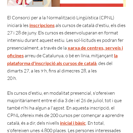
El Consorci per a la Normalització Lingüística (CPNL)
iniciarà les
inscripcions
als cursos de català d'estiu, els dies
27 i 28 de juny. Els cursos es desenvoluparan en format
intensiu durant aquest estiu. Les sol·licituds es podran fer
presencialment, a través de la
xarxa de centres, serveis i
oficines
arreu de Catalunya, o bé en línia, mitjançant
la
plataforma d'inscripció als cursos de català
, des del
dimarts 27, a les 9 h, fins al dimecres 28, a les
20 h.
Els cursos d'estiu, en modalitat presencial, s'ofereixen
majoritàriament entre el dia 3 de i el 26 de juliol, tot i que
també n'hi ha algun a l'agost. En aquesta inscripció, el
CPNL ofereix més de 200 cursos per començar a aprendre
català, és a dir, dels nivells
inicial i bàsic
. En total,
s'ofereixen unes 4.800 places. Les persones interessades