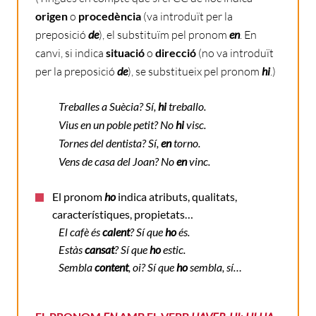
origen
o
procedència
(va introduït per la
preposició
de
), el substituïm pel pronom
en
. En
canvi, si indica
situació
o
direcció
(no va introduït
per la preposició
de
), se substitueix pel pronom
hi
.)
Treballes a Suècia? Sí,
hi
treballo.
Vius en un poble petit? No
hi
visc.
Tornes del dentista? Sí,
en
torno.
Vens de casa del Joan? No
en
vinc.
El pronom
ho
indica atributs, qualitats,
característiques, propietats…
El cafè és
calent
?
Sí que
ho
és.
Estàs
cansat
? Sí que
ho
estic.
Sembla
content
, oi? Sí que
ho
sembla, sí…