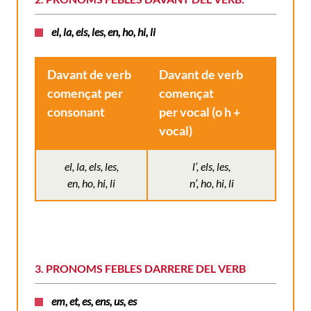
el, la, els, les, en, ho, hi, li
Davant de verb
Davant de verb
començat per
començat
consonant
per vocal (o h +
vocal)
el, la, els, les,
l’, els, les,
en, ho, hi, li
n’, ho, hi, li
3. PRONOMS FEBLES DARRERE DEL VERB
em, et, es, ens, us, es