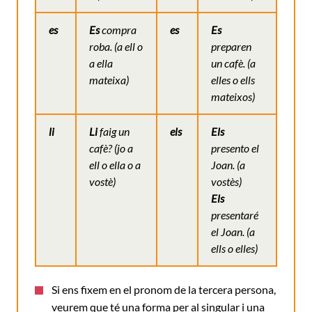
es
Es
compra
es
Es
roba.
(a ell o
preparen
a ella
un cafè.
(a
mateixa)
elles o ells
mateixos)
li
Li
faig un
els
Els
cafè?
(jo a
presento el
ell o ella o a
Joan.
(a
vostè)
vostès)
Els
presentaré
el Joan
. (a
ells o elles)
Si ens fixem en el pronom de la tercera persona,
veurem que té una forma per al singular i una