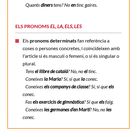
Quants
diners
tens? No
en
tinc gaires.
ELS PRONOMS
EL, LA, ELS, LES
Els
pronoms determinats
fan referència a
coses o persones concretes, i coincideixen amb
l'article si és masculí o femení, o si és singular o
plural.
Tens
el llibre de català
? No, no
el
tinc.
Coneixes
la Maria
? Sí, sí que
la
conec.
Coneixes
els companys de classe
? Sí, sí que
els
conec.
Fas
els exercicis de gimnàstica
? Sí que
els
faig.
Coneixes
les germanes d’en Martí
? No, no
les
conec.