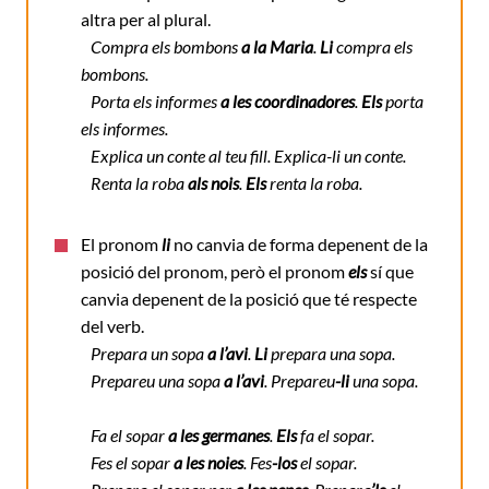
altra per al plural.
Compra els bombons
a la Maria
.
Li
compra els
bombons.
Porta els informes
a les coordinadores
.
Els
porta
els informes.
Explica un conte al teu fill. Explica-li un conte.
Renta la roba
als nois
.
Els
renta la roba.
El pronom
li
no canvia de forma depenent de la
posició del pronom, però el pronom
els
sí que
canvia depenent de la posició que té respecte
del verb.
Prepara un sopa
a l’avi
.
Li
prepara una sopa.
Prepareu una sopa
a l’avi
. Prepareu
-li
una sopa.
Fa el sopar
a les germanes
.
Els
fa el sopar.
Fes el sopar
a les noies
. Fes
-los
el sopar.