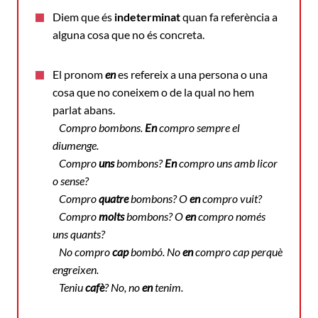
Diem que és
indeterminat
quan fa referència a
alguna cosa que no és concreta.
El pronom
en
es refereix a una persona o una
cosa que no coneixem o de la qual no hem
parlat abans.
Compro bombons.
En
compro sempre el
diumenge.
Compro
uns
bombons?
En
compro uns amb licor
o sense?
Compro
quatre
bombons? O
en
compro vuit?
Compro
molts
bombons? O
en
compro només
uns quants?
No compro
cap
bombó. No
en
compro cap perquè
engreixen.
Teniu
cafè
? No, no
en
tenim.