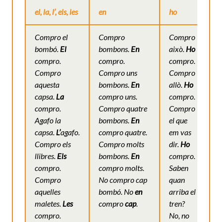
el, la, l’, els, les
en
ho
Compro el
Compro
Compro
bombó.
El
bombons.
En
això.
Ho
compro.
compro.
compro.
Compro
Compro uns
Compro
aquesta
bombons.
En
allò.
Ho
capsa.
La
compro uns.
compro.
compro.
Compro quatre
Compro
Agafo la
bombons.
En
el que
capsa.
L’
agafo.
compro quatre.
em vas
Compro els
Compro molts
dir.
Ho
llibres.
Els
bombons.
En
compro.
compro.
compro molts.
Saben
Compro
No compro cap
quan
aquelles
bombó. No
en
arriba el
maletes.
Les
compro
cap
.
tren?
compro.
No, no