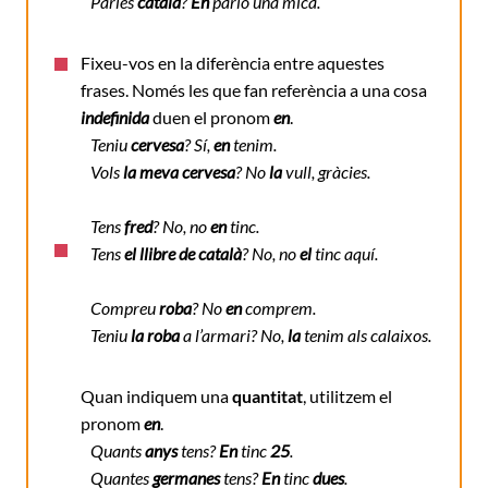
Parles
català
?
En
parlo una mica.
Fixeu-vos en la diferència entre aquestes
frases. Només les que fan referència a una cosa
indefinida
duen el pronom
en
.
Teniu
cervesa
? Sí,
en
tenim.
Vols
la meva cervesa
? No
la
vull, gràcies.
Tens
fred
? No, no
en
tinc.
Tens
el llibre de català
? No, no
el
tinc aquí.
Compreu
roba
? No
en
comprem.
Teniu
la roba
a l’armari? No,
la
tenim als calaixos.
Quan indiquem una
quantitat
, utilitzem el
pronom
en
.
Quants
anys
tens?
En
tinc
25
.
Quantes
germanes
tens?
En
tinc
dues
.