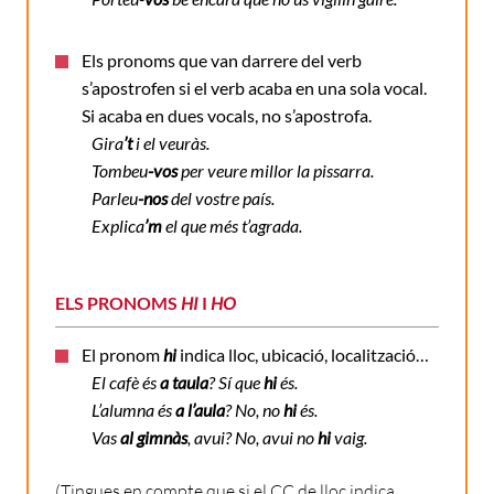
Els pronoms que van darrere del verb
s’apostrofen si el verb acaba en una sola vocal.
Si acaba en dues vocals, no s’apostrofa.
Gira
’t
i el veuràs.
Tombeu
-vos
per veure millor la pissarra.
Parleu
-nos
del vostre país.
Explica
’m
el que més t’agrada.
ELS PRONOMS
HI
I
HO
El pronom
hi
indica lloc, ubicació, localització…
El cafè és
a taula
?
Sí que
hi
és.
L’alumna és
a l’aula
? No, no
hi
és.
Vas
al gimnàs
, avui? No, avui no
hi
vaig.
(Tingues en compte que si el CC de lloc indica