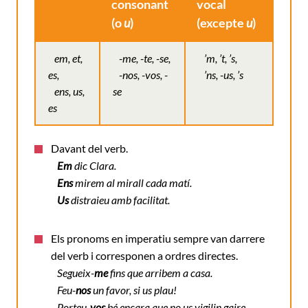
consonant
vocal
(o
u
)
(excepte
u
)
em, et,
-me, -te, -se,
’m, ’t, ’s,
es,
-nos, -vos, -
’ns, -us, ’s
ens, us,
se
es
Davant del verb.
Em
dic Clara.
Ens
mirem al mirall cada matí.
Us
distraieu amb facilitat.
Els pronoms en imperatiu sempre van darrere
del verb i corresponen a ordres directes.
Segueix-
me
fins que arribem a casa.
Feu-
nos
un favor, si us plau!
Porteu-
vos
bé encara que no us vigilin gaire.