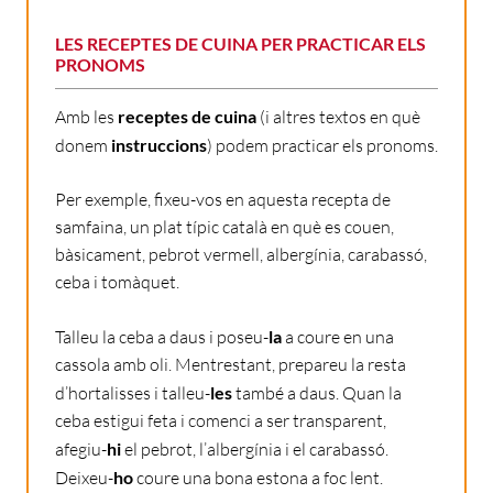
LES RECEPTES DE CUINA PER PRACTICAR ELS
PRONOMS
Amb les
receptes de cuina
(i altres textos en què
donem
instruccions
) podem practicar els pronoms.
Per exemple, fixeu-vos en aquesta recepta de
samfaina, un plat típic català en què es couen,
bàsicament, pebrot vermell, albergínia, carabassó,
ceba i tomàquet.
Talleu la ceba a daus i poseu-
la
a coure en una
cassola amb oli. Mentrestant, prepareu la resta
d’hortalisses i talleu-
les
també a daus. Quan la
ceba estigui feta i comenci a ser transparent,
afegiu-
hi
el pebrot, l’albergínia i el carabassó.
Deixeu-
ho
coure una bona estona a foc lent.