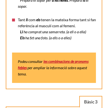
Prepara el sopar per
a les nenes
. Prepara
’ls
el
sopar.
Tant
li
com
els
tenen la mateixa forma tant si fan
referència al masculí com al femení.
Li
ha comprat una samarreta.
(a ell o a ella)
Els
ha fet una foto.
(a ells o a elles)
Podeu consultar
les combinacions de pronoms
febles
per ampliar la informació sobre aquest
tema.
Bàsic 3