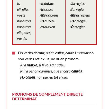
tu
et
dutxes
t’
arregles
ell, ella,
es
dutxa
s’
arregla
vostè
ens
dutxem
ens
arreglem
nosaltres
us
dutxeu
us
arregleu
vosaltres
es
dutxen
s’
arreglen
ells, elles,
vostès
Els verbs
dormir, pujar, callar, caure
i
marxar
no
són verbs reflexius, no duen pronom:
Ara
marxa
, si li vols dir adeu.
Mira per on camines, que encara
cauràs
.
No
callen
mai, parlen tot el dia!
PRONOMS DE COMPLEMENT DIRECTE
DETERMINAT