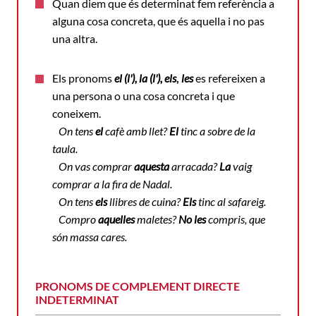
Quan diem que és determinat fem referència a
alguna cosa concreta, que és aquella i no pas
una altra.
Els pronoms
el (l'), la (l'), els
,
les
es refereixen a
una persona o una cosa concreta i que
coneixem.
On tens
el
cafè amb llet?
El
tinc a sobre de la
taula.
On vas comprar
aquesta
arracada?
La
vaig
comprar a la fira de Nadal.
On tens
els
llibres de cuina?
Els
tinc al safareig.
Compro
aquelles
maletes?
No les
compris, que
són massa cares.
PRONOMS DE COMPLEMENT DIRECTE
INDETERMINAT