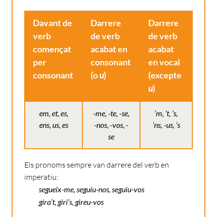
Davant de
Darrere
Darrere
verb
de verb
de verb
començat
acabat en
acabat
per
consonant
en vocal
consonant
(o
u
)
(excepte
u
)
em, et, es,
-me, -te, -se,
’m, ’t, ’s,
ens, us, es
-nos, -vos, -
’ns, -us, ’s
se
Els pronoms sempre van darrere del verb en
imperatiu:
segueix-me, seguiu-nos, seguiu-vos
gira’t, giri’s, gireu-vos