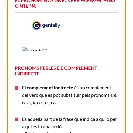
EL PRONOM
EN
AMB EL VERB
HAVER-HI
:
HI HA
O
N’HI HA
PRONOMS FEBLES DE COMPLEMENT
INDIRECTE
El
complement indirecte
és un complement
del verb que es pot substituir pels pronoms
em,
et, es, li, ens, us, els
.
És aquella part de la frase que indica a qui o per
a qui es fa una acció.