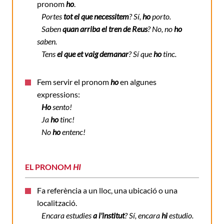
pronom
ho
.
Portes
tot el que necessitem
? Sí,
ho
porto.
Saben
quan arriba el tren de Reus
? No, no
ho
saben.
Tens
el que et vaig demanar
? Sí que
ho
tinc.
Fem servir el pronom
ho
en algunes
expressions:
Ho
sento!
Ja
ho
tinc!
No
ho
entenc!
EL PRONOM
HI
Fa referència a un lloc, una ubicació o una
localització.
Encara estudies
a l'institut
? Sí, encara
hi
estudio.