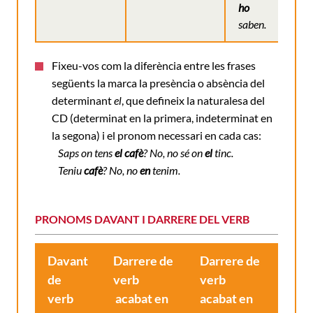
ho
saben.
Fixeu-vos com la diferència entre les frases
següents la marca la presència o absència del
determinant
el
, que defineix la naturalesa del
CD (determinat en la primera, indeterminat en
la segona) i el pronom necessari en cada cas:
Saps on tens
el cafè
? No, no sé on
el
tinc.
Teniu
cafè
? No, no
en
tenim.
PRONOMS DAVANT I DARRERE DEL VERB
Davant
Darrere de
Darrere de
de
verb
verb
verb
acabat en
acabat en