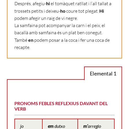
Després, afegiu-
hi
el tomàquet ratllat i l’all tallat a
trossets petits i deixeu-
ho
coure tot plegat.
Hi
podem afegir un raig de vi negre.
La samfaina pot acompanyar la carn i el peix, el
bacallà amb samfaina és un plat ben conegut.
També
en
podem posar a la coca i fer una coca de
recapte.
Elemental 1
PRONOMS FEBLES REFLEXIUS DAVANT DEL
VERB
jo
em
dutxo
m’
arreglo