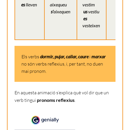
es
lleven
aixequeu
vestim
s'
aixequen
us
vestiu
es
vesteixen
Els verbs
dormir, pujar, callar, caure
i
marxar
no són verbs reflexius, i, per tant, no duen
mai pronom.
En aquesta animació s’explica què vol dir que un
verb tingui
pronoms reflexius
.