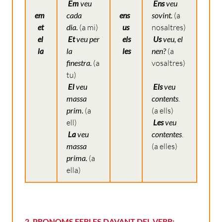
Em
veu
Ens
veu
em
cada
ens
sovint.
(a
et
dia.
(a mi)
us
nosaltres)
el
Et
veu per
els
Us
veu, el
la
la
les
nen?
(a
finestra.
(a
vosaltres)
tu)
El
veu
Els
veu
massa
contents
.
prim.
(a
(a ells)
ell)
Les
veu
La
veu
contentes
.
massa
(a elles)
prima.
(a
ella)
2. PRONOMS FEBLES DAVANT DEL VERB: