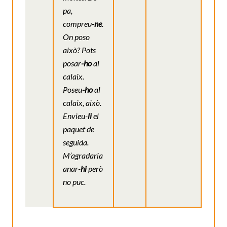
pa,
compreu
-ne
.
On poso
això? Pots
posar
-ho
al
calaix.
Poseu
-ho
al
calaix, això.
Envieu-
li
el
paquet de
seguida.
M’agradaria
anar-
hi
però
no puc.