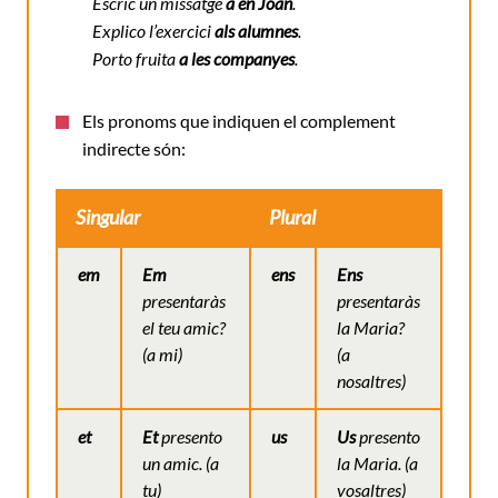
Escric un missatge
a en Joan
.
Explico l’exercici
als alumnes
.
Porto fruita
a les companyes
.
Els pronoms que indiquen el complement
indirecte són:
Singular
Plural
em
Em
ens
Ens
presentaràs
presentaràs
el teu amic
?
la Maria?
(a mi)
(a
nosaltres)
et
Et
presento
us
Us
presento
un amic
. (a
la Maria.
(a
tu)
vosaltres)