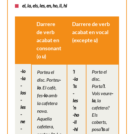
el, la, els, les, en, ho, li, hi
Darrere
Darrere de verb
de verb
acabat en vocal
acabat en
(excepte
u
)
consonant
(o
u
)
-lo
’l
Porta el
Porteu el
-la
-la
disc.
disc. Porteu
-
-
’ls
Porta
’l
.
lo
.
El cafè,
los
-
Vols veure
-
fes
-lo
amb
-
les
la
, la
la cafetera
les
’n
cafetera?
nova.
-
-ho
Els
Aquella
ne
-li
coberts,
cafetera,
-
-hi
posa
’ls
al