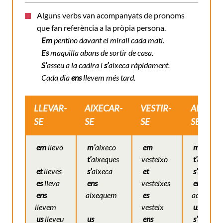
Alguns verbs van acompanyats de pronoms
que fan referència a la pròpia persona.
Em
pentino davant el mirall cada matí.
Es
maquilla abans de sortir de casa.
S’
asseu a la cadira i
s’
aixeca ràpidament.
Cada dia
ens
llevem més tard.
LLEVAR-
AIXECAR-
VESTIR-
ADORMI
SE
SE
SE
SE
em
llevo
m’
aixeco
em
m’
adorm
t’
aixeques
vesteixo
t’
adorms
et
lleves
s’
aixeca
et
s’
adorm
es
lleva
ens
vesteixes
ens
ens
aixequem
es
adormi
llevem
vesteix
us
adorm
us
lleveu
us
ens
s’
adorme