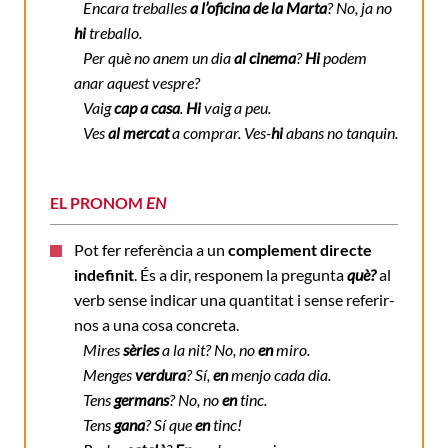
Encara treballes
a l’oficina de la Marta
? No, ja no
hi
treballo.
Per què no anem un dia
al cinema
?
Hi
podem
anar aquest vespre?
Vaig
cap a casa
.
Hi
vaig a peu.
Ves
al mercat
a comprar. Ves-
hi
abans no tanquin.
EL PRONOM
EN
Pot fer referència a un
complement directe
indefinit
. És a dir, responem la pregunta
què?
al
verb sense indicar una quantitat i sense referir-
nos a una cosa concreta.
Mires
sèries
a la nit? No, no
en
miro.
Menges
verdura
? Sí,
en
menjo cada dia.
Tens
germans
? No, no
en
tinc.
Tens
gana
? Sí que
en
tinc!