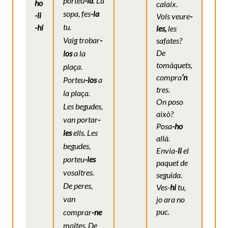
porteu
-la
.
La
ho
calaix.
sopa, fes
-la
-li
Vols veure
-
tu.
-hi
les,
les
Vaig trobar
-
safates?
De
los
a la
tomàquets,
plaça.
compra
’n
Porteu
-los
a
tres.
la plaça.
On poso
Les begudes,
això?
van portar
-
Posa
-ho
les
ells.
Les
allà.
begudes,
Envia-
li
el
porteu
-les
paquet de
vosaltres.
seguida.
De peres,
Ves-
hi
tu,
van
jo ara no
puc.
comprar
-ne
moltes.
De