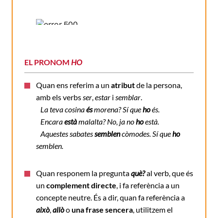
EL PRONOM
HO
Quan ens referim a un
atribut
de la persona,
amb els verbs
ser
,
estar
i
semblar
.
La teva cosina
és
morena? Sí que
ho
és.
Encara
està
malalta? No, ja no
ho
està.
Aquestes sabates
semblen
còmodes. Sí que
ho
semblen.
Quan responem la pregunta
què?
al verb, que és
un
complement directe
, i fa referència a un
concepte neutre. És a dir, quan fa referència a
això
,
allò
o
una frase sencera
, utilitzem el