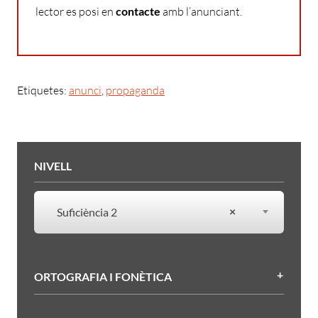
lector es posi en
contacte
amb l’anunciant.
Etiquetes:
anunci
,
propaganda
Filtres
NIVELL
NIVELL
×
Suficiència 2
ORTOGRAFIA I FONÈTICA