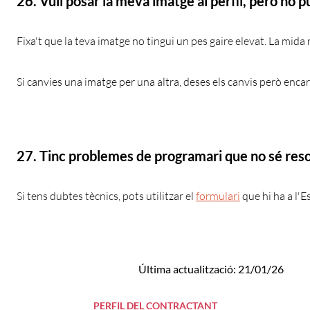
26. Vull posar la meva imatge al perfil, però no p
Fixa't que la teva imatge no tingui un pes gaire elevat. La mi
Si canvies una imatge per una altra, deses els canvis però encara 
27. Tinc problemes de programari que no sé reso
Si tens dubtes tècnics, pots utilitzar el
formulari
que hi ha a l'E
Última actualització: 21/01/26
PERFIL DEL CONTRACTANT