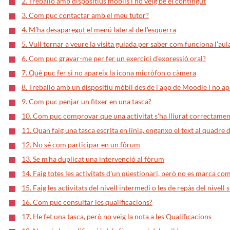
2. Treballo amb dispositius mòbils i no veig bé el contingut
3. Com puc contactar amb el meu tutor?
4. M'ha desaparegut el menú lateral de l'esquerra
5. Vull tornar a veure la visita guiada per saber com funciona l’aul
6. Com puc gravar-me per fer un exercici d'expressió oral?
7. Què puc fer si no apareix la icona micròfon o càmera
8. Treballo amb un dispositiu mòbil des de l'app de Moodle i no a
9. Com puc penjar un fitxer en una tasca?
10. Com puc comprovar que una activitat s'ha lliurat correctamen
11. Quan faig una tasca escrita en línia, enganxo el text al quadre 
12. No sé com participar en un fòrum
13. Se m'ha duplicat una intervenció al fòrum
14. Faig totes les activitats d'un qüestionari, però no es marca com
15. Faig les activitats del nivell intermedi o les de repàs del nivell 
16. Com puc consultar les qualificacions?
17. He fet una tasca, però no veig la nota a les Qualificacions