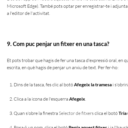
Microsoft Edge). També pots optar per enregistrar-te i adjunt
a l'editor de l'activitat.
9. Com puc penjar un fitxer en una tasca?
Et pots trobar que hagis de fer una tasca d'expressió oral, en q
escrita, en què hagis de penjar un arxiu de text. Per fer-ho:
Dins de la tasca, fes clic al botó
Afegeix la tramesa
i s'obrir
Clica a la icona de l'esquerra
Afegeix
.
Quan s'obre la finestra
Selector de fitxers
clica el botó
Tria
Posa-li un nom, clica el botó
Penja aquest fitxer
i ja l'haur