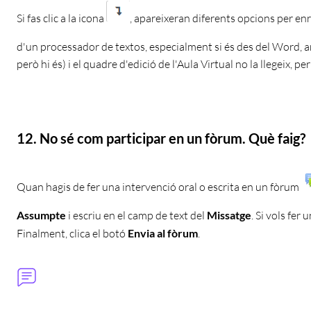
Si fas clic a la icona
, apareixeran diferents opcions per enri
d'un processador de textos, especialment si és des del Word, ar
però hi és) i el quadre d'edició de l'Aula Virtual no la llegeix, p
12. No sé com participar en un fòrum. Què faig?
Quan hagis de fer una intervenció oral o escrita en un fòrum
Assumpte
i escriu en el camp de text del
Missatge
. Si vols fer
Finalment, clica el botó
Envia al fòrum
.