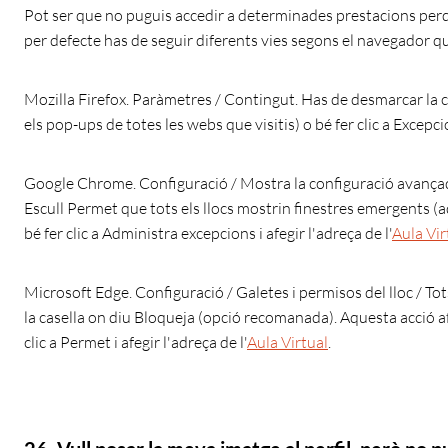
Pot ser que no puguis accedir a determinades prestacions perq
per defecte has de seguir diferents vies segons el navegador qu
Mozilla Firefox. Paràmetres / Contingut. Has de desmarcar la c
els pop-ups de totes les webs que visitis) o bé fer clic a Excepcio
Google Chrome. Configuració / Mostra la configuració avançada
Escull Permet que tots els llocs mostrin finestres emergents (a
bé fer clic a Administra excepcions i afegir l'adreça de l'
Aula Vir
Microsoft Edge. Configuració / Galetes i permisos del lloc / To
la casella on diu Bloqueja (opció recomanada). Aquesta acció af
clic a Permet i afegir l'adreça de l'
Aula Virtual
.