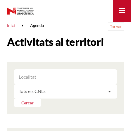
Me
Inici
Agenda
Tornar
Activitats al territori
FILTRAR
FILTRAR
LES
ELS
ACTIVITATS
FILTRAR
RESULTATS
PER
LES
LOCALITAT
ACTIVITATS
Cercar
PER
CNL