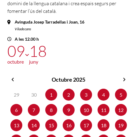
domini de la llengua catalana i crea espais segurs per
fomentar l’ús del català.
Avinguda Josep Tarradellas i Joan, 16
Viladecans
A les 12.00 h
09
18
octubre
juny
Octubre 2025
Setembre
Nov
2025
2025
29
30
1
2
3
4
5
6
7
8
9
10
11
12
13
14
15
16
17
18
19