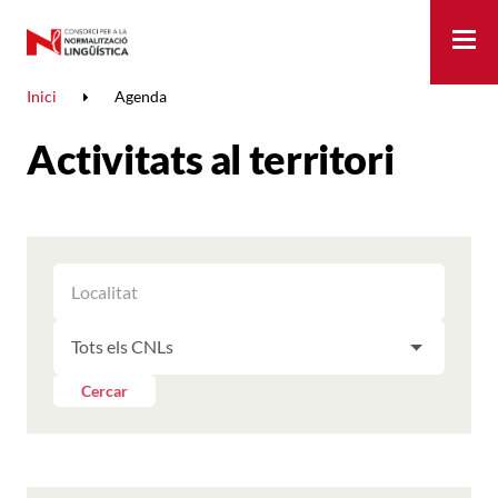
Me
Inici
Agenda
Activitats al territori
FILTRAR
FILTRAR
LES
ELS
ACTIVITATS
FILTRAR
RESULTATS
PER
LES
LOCALITAT
ACTIVITATS
Cercar
PER
CNL