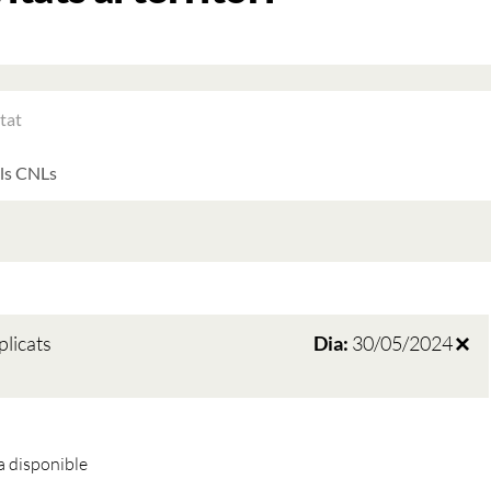
RAR
ATS
LTATS
AT
ATS
plicats
Dia:
30/05/2024
 disponible