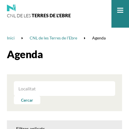
CNL DE LES
TERRES DE L'EBRE
Me
Inici
CNL de les Terres de l’Ebre
Agenda
Agenda
FILTRAR
LES
ACTIVITATS
Cercar
PER
LOCALITAT
Filtres aplicats