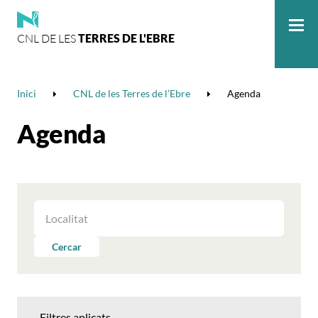
CNL DE LES
TERRES DE L'EBRE
Me
Inici
CNL de les Terres de l’Ebre
Agenda
Agenda
FILTRAR
LES
ACTIVITATS
Cercar
PER
LOCALITAT
Filtres aplicats