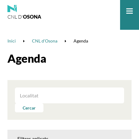
CNL D'
OSONA
Me
Inici
CNL d'Osona
Agenda
Agenda
FILTRAR
LES
ACTIVITATS
Cercar
PER
LOCALITAT
Filtres aplicats