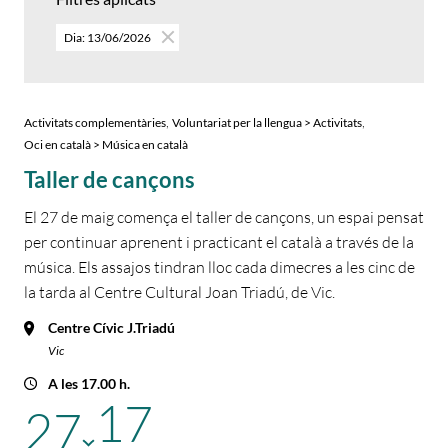
Dia: 13/06/2026
,
,
Activitats complementàries
Voluntariat per la llengua > Activitats
Oci en català > Música en català
Taller de cançons
El 27 de maig comença el taller de cançons, un espai pensat
per continuar aprenent i practicant el català a través de la
música. Els assajos tindran lloc cada dimecres a les cinc de
la tarda al Centre Cultural Joan Triadú, de Vic.
Centre Cívic J.Triadú
Vic
A les 17.00 h.
17
27