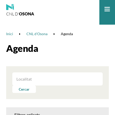
CNL D'
OSONA
Me
Inici
CNL d'Osona
Agenda
Agenda
FILTRAR
LES
ACTIVITATS
Cercar
PER
LOCALITAT
Filtres aplicats