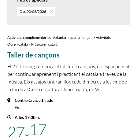
Dia: 03/06/2026
,
,
Activitats complementàries
Voluntariat per la llengua > Activitats
Oci en català > Música en català
Taller de cançons
El 27 de maig comença el taller de cançons, un espai pensat
per continuar aprenent i practicant el català a través de la
música. Els assajos tindran lloc cada dimecres a les cinc de
la tarda al Centre Cultural Joan Triadú, de Vic.
Centre Cívic J.Triadú
Vic
A les 17.00 h.
17
27