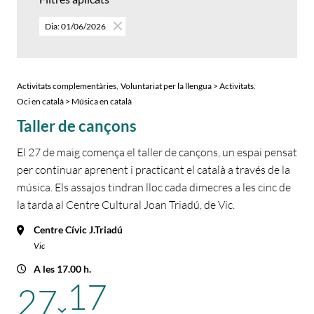
Dia: 01/06/2026
,
,
Activitats complementàries
Voluntariat per la llengua > Activitats
Oci en català > Música en català
Taller de cançons
El 27 de maig comença el taller de cançons, un espai pensat
per continuar aprenent i practicant el català a través de la
música. Els assajos tindran lloc cada dimecres a les cinc de
la tarda al Centre Cultural Joan Triadú, de Vic.
Centre Cívic J.Triadú
Vic
A les 17.00 h.
17
27