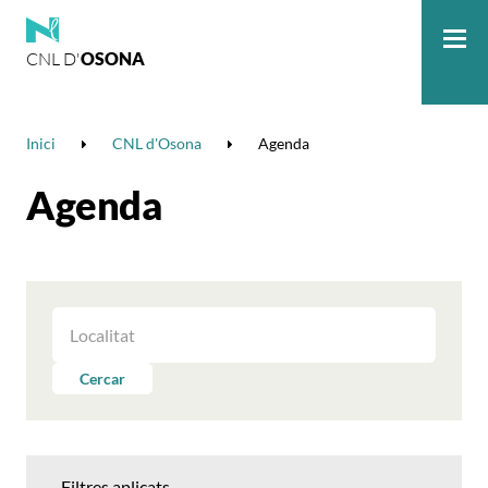
CNL D'
OSONA
Me
Inici
CNL d'Osona
Agenda
Agenda
FILTRAR
LES
ACTIVITATS
Cercar
PER
LOCALITAT
Filtres aplicats