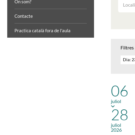
FILTRAR
On som?
LES
ACTIVIT
Contacte
PER
LOCALIT
Practica català fora de l'aula
Filtres
Dia: 
06
juliol
28
juliol
2026