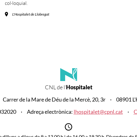
col·loquial.
L'Hospitalet de Llobregat
CNL de l'
Hospitalet
Carrer de la Mare de Déu de la Mercè, 20, 3r
08901 L'
4032020
Adreça electrònica:
lhospitalet@cpnl.cat
C
 dilluns a dijous de 9 a 13.00 h i de 16.00 a 19.30 h. Divendres de 