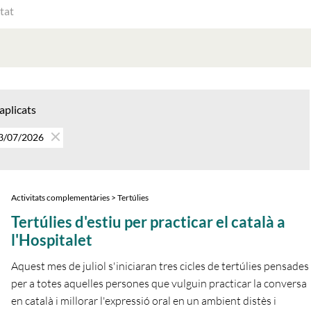
ATS
AT
 aplicats
23/07/2026
Activitats complementàries > Tertúlies
Tertúlies d'estiu per practicar el català a
l'Hospitalet
Aquest mes de juliol s'iniciaran tres cicles de tertúlies pensades
per a totes aquelles persones que vulguin practicar la conversa
en català i millorar l'expressió oral en un ambient distès i