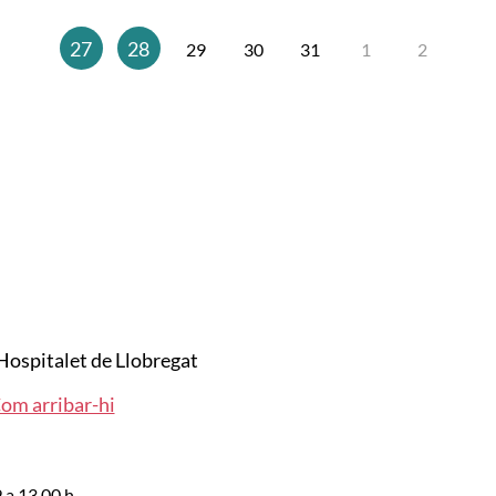
27
28
29
30
31
1
2
Hospitalet de Llobregat
om arribar-hi
9 a 13.00 h