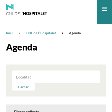
CNL DE L'
HOSPITALET
Me
Inici
CNL de l’Hospitalet
Agenda
Agenda
FILTRAR
LES
ACTIVITATS
Cercar
PER
LOCALITAT
Filtres aplicats