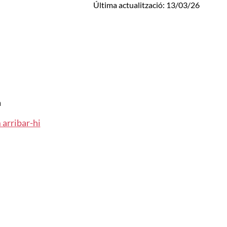
Última actualització: 13/03/26
a
arribar-hi