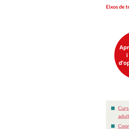
Eixos de t
Curs
adul
Coor