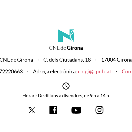
CNL de
Girona
CNL de Girona
C. dels Ciutadans, 18
17004 Giron
972220663
Adreça electrònica:
cnlgi@cpnl.cat
Com 
Horari: De dilluns a divendres, de 9 h a 14 h.