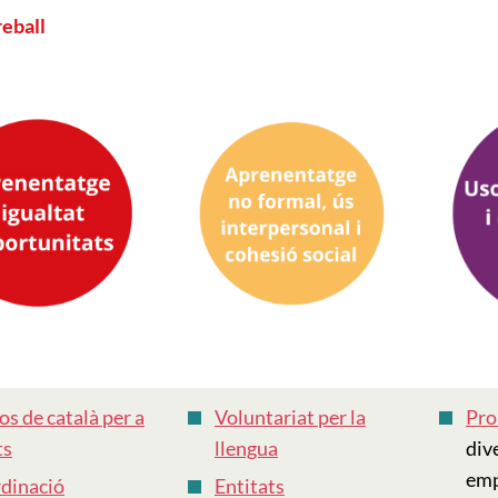
reball
os de català per a
Voluntariat per la
Pro
ts
llengua
div
emp
dinació
Entitats