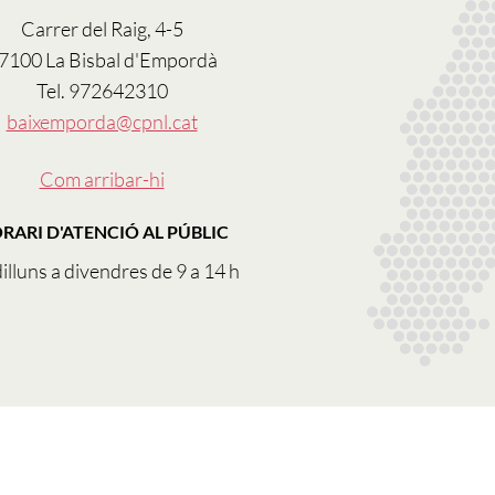
Carrer del Raig, 4-5
7100 La Bisbal d'Empordà
Tel. 972642310
baixemporda@cpnl.cat
Com arribar-hi
RARI D'ATENCIÓ AL PÚBLIC
illuns a divendres de 9 a 14 h