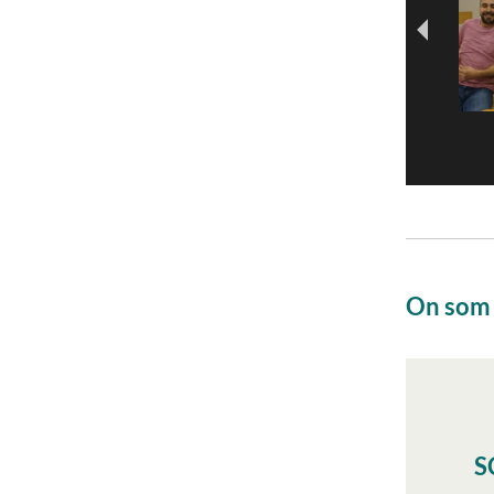
On som
S