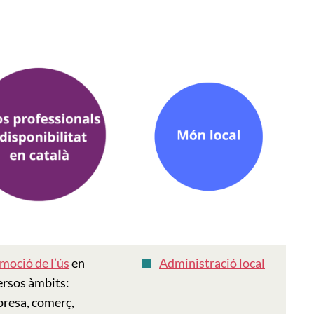
moció de l’ús
en
Administració local
ersos àmbits:
resa, comerç,