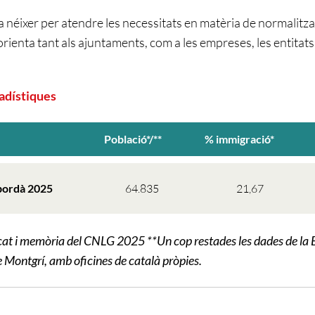
va néixer per atendre les necessitats en matèria de normalitz
’orienta tant als ajuntaments, com a les empreses, les entitats i
adístiques
Població*/**
% immigració*
pordà 2025
64.835
21,67
scat i memòria del CNLG 2025
**Un cop restades les dades de la 
e Montgrí, amb oficines de català pròpies.