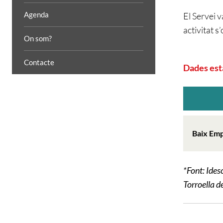
Agenda
El Servei 
activitat s
On som?
Contacte
Dades est
Baix Em
*Font: Ide
Torroella d