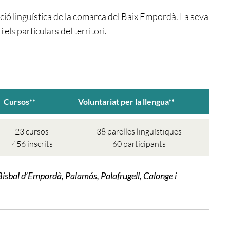
ació lingüística de la comarca del Baix Empordà. La seva
 els particulars del territori.
Cursos**
Voluntariat per la llengua**
23 cursos
38 parelles lingüístiques
456 inscrits
60 participants
Bisbal d’Empordà, Palamós, Palafrugell, Calonge i