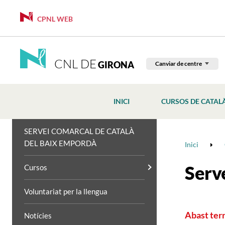
CPNL WEB
CNL DE
GIRONA
Canviar de centre
INICI
CURSOS DE CATAL
SERVEI COMARCAL DE CATALÀ
DEL BAIX EMPORDÀ
Inici
Serv
Cursos
Voluntariat per la llengua
Abast terri
Notícies