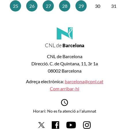
25
26
27
28
29
30
31
CNL de
Barcelona
CNL de Barcelona
Direcció. C. de Quintana, 11, 3r 1a
08002 Barcelona
Adreça electrònica:
barcelona@cpnl.cat
Com arribar-hi
Horari: No es fa atenció a l'alumnat