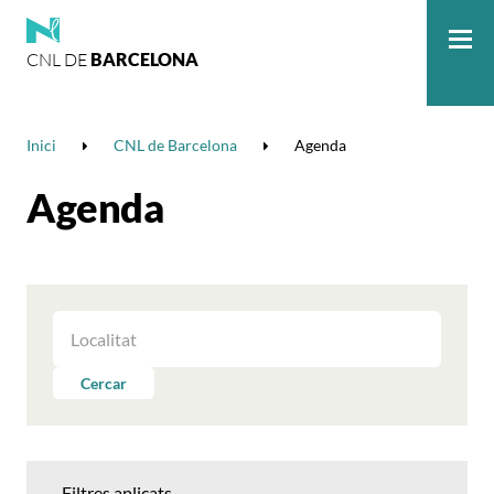
CNL DE
BARCELONA
Me
Inici
CNL de Barcelona
Agenda
Agenda
FILTRAR
LES
ACTIVITATS
Cercar
PER
LOCALITAT
Filtres aplicats