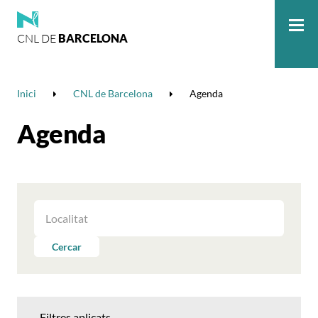
CNL DE
BARCELONA
Me
Inici
CNL de Barcelona
Agenda
Agenda
FILTRAR
LES
ACTIVITATS
Cercar
PER
LOCALITAT
Filtres aplicats