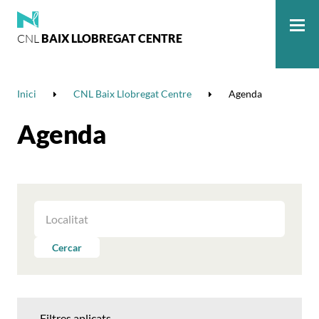
CNL
BAIX LLOBREGAT CENTRE
Me
Inici
CNL Baix Llobregat Centre
Agenda
Agenda
FILTRAR
LES
ACTIVITATS
Cercar
PER
LOCALITAT
Filtres aplicats