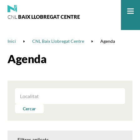
CNL
BAIX LLOBREGAT CENTRE
Me
Inici
CNL Baix Llobregat Centre
Agenda
Agenda
FILTRAR
LES
ACTIVITATS
Cercar
PER
LOCALITAT
Filtres aplicats