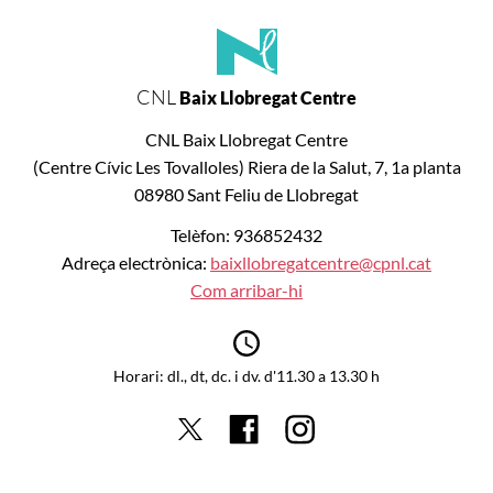
CNL
Baix Llobregat Centre
CNL Baix Llobregat Centre
(Centre Cívic Les Tovalloles) Riera de la Salut, 7, 1a planta
08980 Sant Feliu de Llobregat
Telèfon: 936852432
Adreça electrònica:
baixllobregatcentre@cpnl.cat
Com arribar-hi
Horari: dl., dt, dc. i dv. d'11.30 a 13.30 h