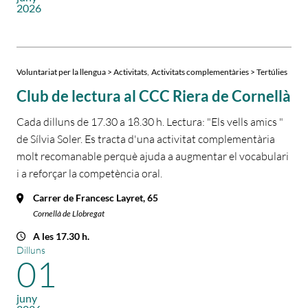
2026
,
Voluntariat per la llengua > Activitats
Activitats complementàries > Tertúlies
Club de lectura al CCC Riera de Cornellà
Cada dilluns de 17.30 a 18.30 h. Lectura: "Els vells amics "
de Sílvia Soler. Es tracta d'una activitat complementària
molt recomanable perquè ajuda a augmentar el vocabulari
i a reforçar la competència oral.
Carrer de Francesc Layret, 65
Cornellà de Llobregat
A les 17.30 h.
Dilluns
01
juny