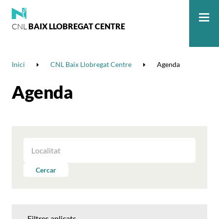
CNL
BAIX LLOBREGAT CENTRE
Me
Inici
CNL Baix Llobregat Centre
Agenda
Agenda
FILTRAR
LES
ACTIVITATS
Cercar
PER
LOCALITAT
Filtres aplicats