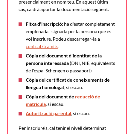
presencialment en nom teu. En aquest últim
cas, caldrà aportar la documentació següent:
Fitxa d'inscripció
: ha d'estar completament
emplenada i signada per la persona que es
vol inscriure. Podeu descarregar-la a
cpnl.cat/tramits
.
Còpia del document d'identitat de la
persona interessada
(DNI, NIE, equivalents
de l'espai Schengen o passaport)
Còpia del certificat de coneixements de
llengua homologat
, si escau.
Còpia del document de
reducció de
matrícula
, si escau.
Autorització parental
, si escau.
Per inscriure's, cal tenir el nivell determinat