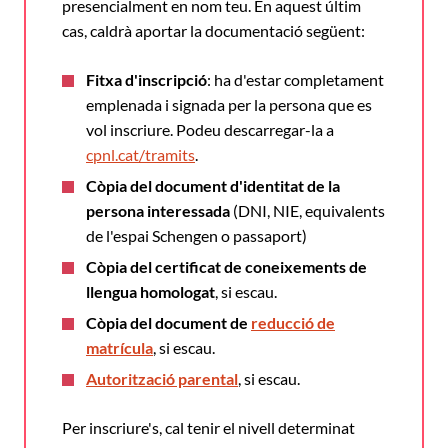
presencialment en nom teu. En aquest últim
cas, caldrà aportar la documentació següent:
Fitxa d'inscripció
: ha d'estar completament
emplenada i signada per la persona que es
vol inscriure. Podeu descarregar-la a
cpnl.cat/tramits
.
Còpia del document d'identitat de la
persona interessada
(DNI, NIE, equivalents
de l'espai Schengen o passaport)
Còpia del certificat de coneixements de
llengua homologat
, si escau.
Còpia del document de
reducció de
matrícula
, si escau.
Autorització parental
, si escau.
Per inscriure's, cal tenir el nivell determinat